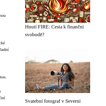
šnou
Hnutí FIRE: Cesta k finanční
svobodě?
cké
kladní
tou.
a
činí
Svatební fotograf v Severní