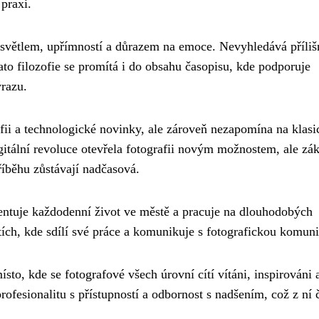
praxi.
ým světlem, upřímností a důrazem na emoce. Nevyhledává příli
ato filozofie se promítá i do obsahu časopisu, kde podporuje
ýrazu.
fii a technologické novinky, ale zároveň nezapomína na klasi
igitální revoluce otevřela fotografii novým možnostem, ale zá
říběhu zůstávají nadčasová.
entuje každodenní život ve městě a pracuje na dlouhodobých
ítích, kde sdílí své práce a komunikuje s fotografickou komuni
ísto, kde se fotografové všech úrovní cítí vítáni, inspirováni 
ofesionalitu s přístupností a odbornost s nadšením, což z ní 