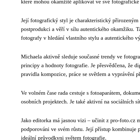
které mohou okamžitě aplikovat ve své fotografické 
Její fotografický styl je charakteristický přirozen
postprodukci a věří v sílu autentického okamžiku. T
fotografy v hledání vlastního stylu a autentického v
Michaela aktivně sleduje současné trendy ve fotogra
principy a hodnoty fotografie. Je přesvědčena, že d
pravidla kompozice, práce se světlem a vyprávění p
Ve volném čase rada cestuje s fotoaparátem, dokum
osobních projektech. Je také aktivní na sociálních s
Jako editorka má jasnou vizi – učinit z pro-foto.cz m
podporováni ve svém růstu. Její přístup kombinuje pr
ideální průvodkyni světem fotografie.