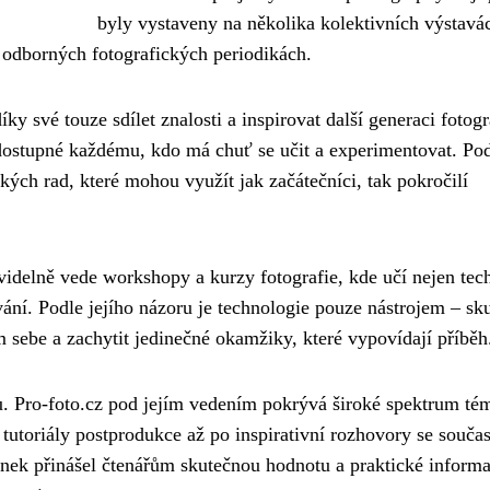
byly vystaveny na několika kolektivních výstavá
v odborných fotografických periodikách.
íky své touze sdílet znalosti a inspirovat další generaci fotogr
 dostupné každému, kdo má chuť se učit a experimentovat. Po
ých rad, které mohou využít jak začátečníci, tak pokročilí
idelně vede workshopy a kurzy fotografie, kde učí nejen tec
vání. Podle jejího názoru je technologie pouze nástrojem – sk
 sebe a zachytit jedinečné okamžiky, které vypovídají příběh
hu. Pro-foto.cz pod jejím vedením pokrývá široké spektrum té
s tutoriály postprodukce až po inspirativní rozhovory se souč
ánek přinášel čtenářům skutečnou hodnotu a praktické informa