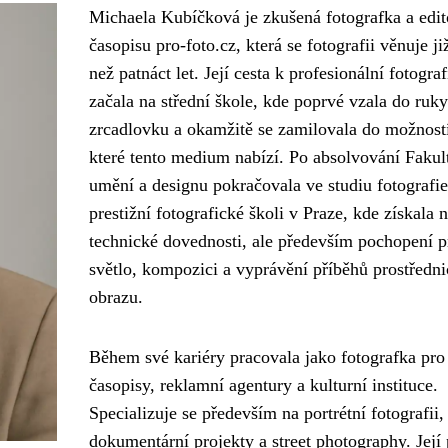
Michaela Kubíčková je zkušená fotografka a edit
časopisu pro-foto.cz, která se fotografii věnuje ji
než patnáct let. Její cesta k profesionální fotograf
začala na střední škole, kde poprvé vzala do ruky
zrcadlovku a okamžitě se zamilovala do možností
které tento medium nabízí. Po absolvování Fakul
umění a designu pokračovala ve studiu fotografie
prestižní fotografické školi v Praze, kde získala 
technické dovednosti, ale především pochopení p
světlo, kompozici a vyprávění příběhů prostředn
obrazu.
Během své kariéry pracovala jako fotografka pro
časopisy, reklamní agentury a kulturní instituce.
Specializuje se především na portrétní fotografii,
dokumentární projekty a street photography. Její 