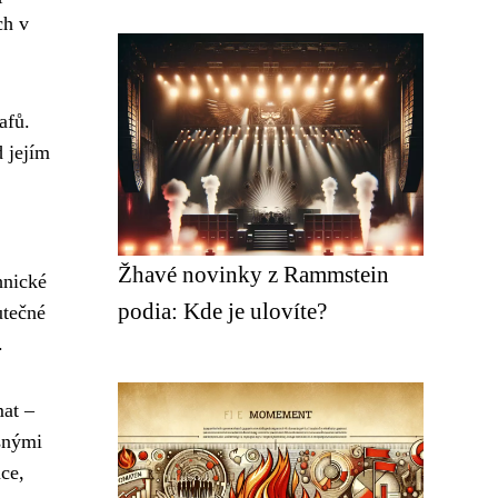
ch v
afů.
d jejím
Žhavé novinky z Rammstein
hnické
podia: Kde je ulovíte?
utečné
.
mat –
asnými
ce,