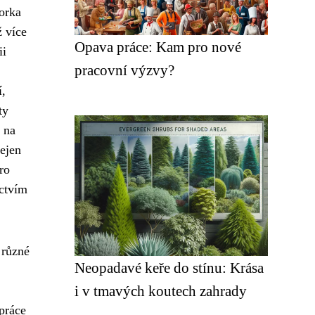
orka
ž více
Opava práce: Kam pro nové
ii
pracovní výzvy?
,
ty
 na
nejen
ro
ictvím
 různé
Neopadavé keře do stínu: Krása
i v tmavých koutech zahrady
práce