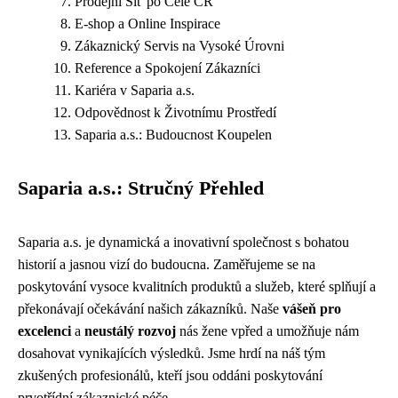
Prodejní Síť po Celé ČR
E-shop a Online Inspirace
Zákaznický Servis na Vysoké Úrovni
Reference a Spokojení Zákazníci
Kariéra v Saparia a.s.
Odpovědnost k Životnímu Prostředí
Saparia a.s.: Budoucnost Koupelen
Saparia a.s.: Stručný Přehled
Saparia a.s. je dynamická a inovativní společnost s bohatou
historií a jasnou vizí do budoucna. Zaměřujeme se na
poskytování vysoce kvalitních produktů a služeb, které splňují a
překonávají očekávání našich zákazníků. Naše
vášeň pro
excelenci
a
neustálý rozvoj
nás žene vpřed a umožňuje nám
dosahovat vynikajících výsledků. Jsme hrdí na náš tým
zkušených profesionálů, kteří jsou oddáni poskytování
prvotřídní zákaznické péče.