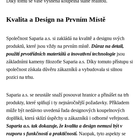
Díky tomu se vaše vysněná koupelna stane realitou.
Kvalita a Design na Prvním Místě
Společnost Saparia a.s. si zakládá na kvalitě a designu svých
produktů, které jsou vždy na prvním místě.
Důraz na detail,
použití prvotřídních materiálů a inovativní technologie
jsou
základními kameny filozofie Saparia a.s. Díky tomuto přístupu si
společnost získala důvěru zákazníků a vybudovala si silnou
pozici na trhu.
Saparia a.s. se neustále snaží posouvat hranice a přinášet na trh
produkty, které splňují i ty nejnáročnější požadavky. Příkladem
může být nedávno uvedená řada designových koupelnových
doplňků, která sklízí úspěchy u zákazníků i odborné veřejnosti.
Saparia a.s. tak dokazuje, že kvalita a design nemusí být v
rozporu s funkčností a praktičností.
Naopak, tyto aspekty se