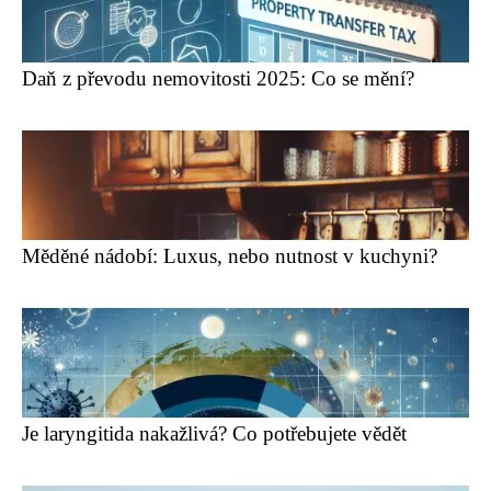
Daň z převodu nemovitosti 2025: Co se mění?
Měděné nádobí: Luxus, nebo nutnost v kuchyni?
Je laryngitida nakažlivá? Co potřebujete vědět