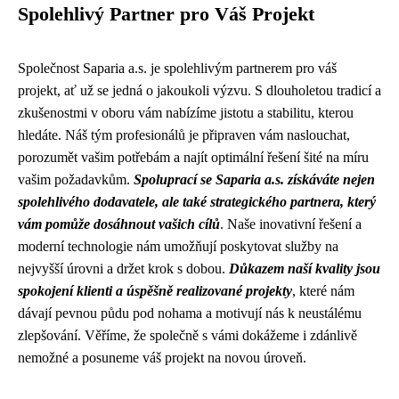
Spolehlivý Partner pro Váš Projekt
Společnost Saparia a.s. je spolehlivým partnerem pro váš
projekt, ať už se jedná o jakoukoli výzvu. S dlouholetou tradicí a
zkušenostmi v oboru vám nabízíme jistotu a stabilitu, kterou
hledáte. Náš tým profesionálů je připraven vám naslouchat,
porozumět vašim potřebám a najít optimální řešení šité na míru
vašim požadavkům.
Spoluprací se Saparia a.s. získáváte nejen
spolehlivého dodavatele, ale také strategického partnera, který
vám pomůže dosáhnout vašich cílů
. Naše inovativní řešení a
moderní technologie nám umožňují poskytovat služby na
nejvyšší úrovni a držet krok s dobou.
Důkazem naší kvality jsou
spokojení klienti a úspěšně realizované projekty
, které nám
dávají pevnou půdu pod nohama a motivují nás k neustálému
zlepšování. Věříme, že společně s vámi dokážeme i zdánlivě
nemožné a posuneme váš projekt na novou úroveň.