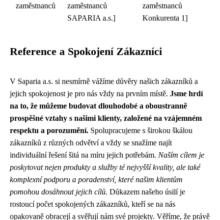
zaměstnanců
zaměstnanců
zaměstnanců
SAPARIA a.s.]
Konkurenta 1]
Reference a Spokojení Zákazníci
V Saparia a.s. si nesmírně vážíme důvěry našich zákazníků a
jejich spokojenost je pro nás vždy na prvním místě.
Jsme hrdí
na to, že můžeme budovat dlouhodobé a oboustranně
prospěšné vztahy s našimi klienty, založené na vzájemném
respektu a porozumění.
Spolupracujeme s širokou škálou
zákazníků z různých odvětví a vždy se snažíme najít
individuální řešení šitá na míru jejich potřebám.
Naším cílem je
poskytovat nejen produkty a služby té nejvyšší kvality, ale také
komplexní podporu a poradenství, které našim klientům
pomohou dosáhnout jejich cílů.
Důkazem našeho úsilí je
rostoucí počet spokojených zákazníků, kteří se na nás
opakovaně obracejí a svěřují nám své projekty. Věříme, že právě