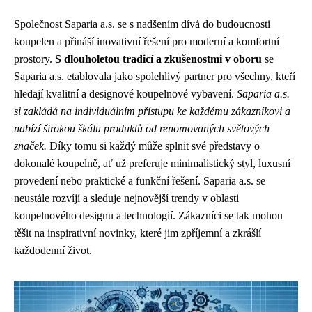
Společnost Saparia a.s. se s nadšením dívá do budoucnosti
koupelen a přináší inovativní řešení pro moderní a komfortní
prostory.
S dlouholetou tradicí a zkušenostmi v oboru
se
Saparia a.s. etablovala jako spolehlivý partner pro všechny, kteří
hledají kvalitní a designové koupelnové vybavení.
Saparia a.s.
si zakládá na individuálním přístupu ke každému zákazníkovi a
nabízí širokou škálu produktů od renomovaných světových
značek.
Díky tomu si každý může splnit své představy o
dokonalé koupelně, ať už preferuje minimalistický styl, luxusní
provedení nebo praktické a funkční řešení. Saparia a.s. se
neustále rozvíjí a sleduje nejnovější trendy v oblasti
koupelnového designu a technologií. Zákazníci se tak mohou
těšit na inspirativní novinky, které jim zpříjemní a zkrášlí
každodenní život.