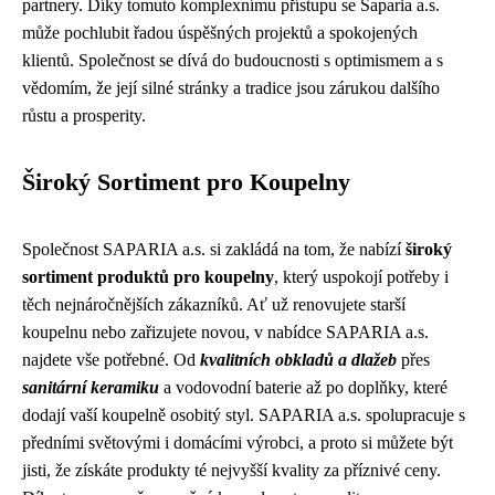
partnery. Díky tomuto komplexnímu přístupu se Saparia a.s.
může pochlubit řadou úspěšných projektů a spokojených
klientů. Společnost se dívá do budoucnosti s optimismem a s
vědomím, že její silné stránky a tradice jsou zárukou dalšího
růstu a prosperity.
Široký Sortiment pro Koupelny
Společnost SAPARIA a.s. si zakládá na tom, že nabízí
široký
sortiment produktů pro koupelny
, který uspokojí potřeby i
těch nejnáročnějších zákazníků. Ať už renovujete starší
koupelnu nebo zařizujete novou, v nabídce SAPARIA a.s.
najdete vše potřebné. Od
kvalitních obkladů a dlažeb
přes
sanitární keramiku
a vodovodní baterie až po doplňky, které
dodají vaší koupelně osobitý styl. SAPARIA a.s. spolupracuje s
předními světovými i domácími výrobci, a proto si můžete být
jisti, že získáte produkty té nejvyšší kvality za příznivé ceny.