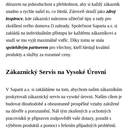
důrazem na jednoduchost a přehlednost, aby si každý zákazník
snadno a rychle našel to, co hledá. Zároveň slouží jako
zdroj
inspirace
, kde zákazníci naleznou užitečné tipy a rady pro
zkrášlení svého domova či zahrady. Společnost Saparia a.s. si
zakládá na individuálním přístupu ke každému zákazníkovi a
snaží se mu vyjít maximálně vstříc. Díky tomu se stala
spolehlivým partnerem
pro všechny, kteří hledají kvalitní
produkty a služby za rozumné ceny.
Zákaznický Servis na Vysoké Úrovni
V Saparii a.s. si zakládáme na tom, abychom našim zákazníkům
poskytovali zákaznický servis na vysoké úrovni. Naším cílem je
budovat dlouhodobé a oboustranně prospěšné vztahy založené
na důvěře a porozumění. Náš tým zkušených a ochotných
pracovníků je připraven zodpovědět vaše dotazy, poradit s
výběrem produktů a pomoci s řešením případných problémů.