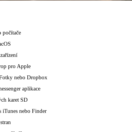
 počítače
macOS
zařízení
rop pro Apple
e Fotky nebo Dropbox
messenger aplikace
ch karet SD
s iTunes nebo Finder
 stran