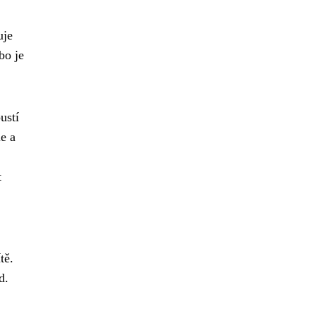
uje
bo je
ustí
e a
t
tě.
d.