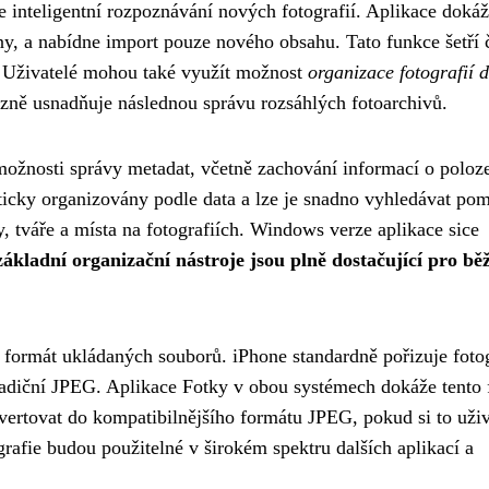
 inteligentní rozpoznávání nových fotografií. Aplikace doká
ány, a nabídne import pouze nového obsahu. Tato funkce šetří 
i. Uživatelé mohou také využít možnost
organizace fotografií 
azně usnadňuje následnou správu rozsáhlých fotoarchivů.
ožnosti správy metadat, včetně zachování informací o poloze
aticky organizovány podle data a lze je snadno vyhledávat po
, tváře a místa na fotografiích. Windows verze aplikace sice
základní organizační nástroje jsou plně dostačující pro bě
 formát ukládaných souborů. iPhone standardně pořizuje foto
radiční JPEG. Aplikace Fotky v obou systémech dokáže tento
vertovat do kompatibilnějšího formátu JPEG, pokud si to uživ
ografie budou použitelné v širokém spektru dalších aplikací a