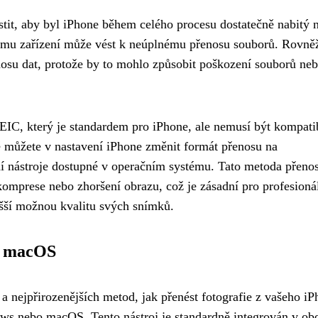
istit, aby byl iPhone během celého procesu dostatečně nabitý 
tému zařízení může vést k neúplnému přenosu souborů. Rovně
osu dat, protože by to mohlo způsobit poškození souborů ne
IC, který je standardem pro iPhone, ale nemusí být kompatib
můžete v nastavení iPhone změnit formát přenosu na
í nástroje dostupné v operačním systému. Tato metoda přeno
komprese nebo zhoršení obrazu, což je zásadní pro profesioná
vyšší možnou kvalitu svých snímků.
 a macOS
a nejpřirozenějších metod, jak přenést fotografie z vašeho i
ows nebo macOS. Tento nástroj je standardně integrován v ob