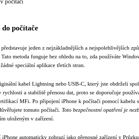
v počítači
 do počítače
představuje jeden z nejzákladnějších a nejspolehlivějších zp
e. Tato metoda funguje bez ohledu na to, zda používáte Windo
ádné speciální aplikace třetích stran.
riginální kabel Lightning nebo USB-C, který jste obdrželi spol
 rychlosti a stabilitě přenosu dat, proto se doporučuje použív
rtifikací MFi. Po připojení iPhone k počítači pomocí kabelu 
důvěřujete tomuto počítači.
Toto bezpečnostní opatření je nez
iím uloženým v zařízení.
 iPhone automaticky zobrazí jako přenosné zařízení v Průzk