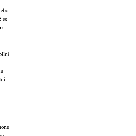
nebo
ž se
bo
ilní
su
lní
Phone
ou