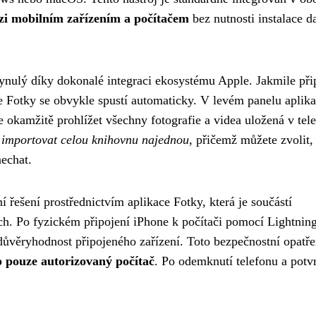
i mobilním zařízením a počítačem
bez nutnosti instalace d
ynulý díky dokonalé integraci ekosystému Apple. Jakmile přip
 Fotky se obvykle spustí automaticky. V levém panelu aplika
e okamžitě prohlížet všechny fotografie a videa uložená v tel
 importovat celou knihovnu najednou
, přičemž můžete zvolit,
nechat.
řešení prostřednictvím aplikace Fotky, která je součástí
h. Po fyzickém připojení iPhone k počítači pomocí Lightnin
ůvěryhodnost připojeného zařízení. Toto bezpečnostní opatře
 pouze autorizovaný počítač
. Po odemknutí telefonu a potv