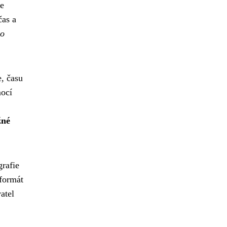
že
čas a
do
, času
mocí
žné
grafie
 formát
atel