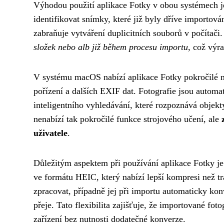
Výhodou použití aplikace Fotky v obou systémech je
identifikovat snímky, které již byly dříve importov
zabraňuje vytváření duplicitních souborů v počítač
složek nebo alb již během procesu importu
, což výr
V systému macOS nabízí aplikace Fotky pokročilé m
pořízení a dalších EXIF dat. Fotografie jsou autom
inteligentního vyhledávání, které rozpoznává objekty
nenabízí tak pokročilé funkce strojového učení, ale
uživatele
.
Důležitým aspektem při používání aplikace Fotky je
ve formátu HEIC, který nabízí lepší kompresi než t
zpracovat, případně jej při importu automaticky kon
přeje. Tato flexibilita zajišťuje, že importované fot
zařízení bez nutnosti dodatečné konverze.