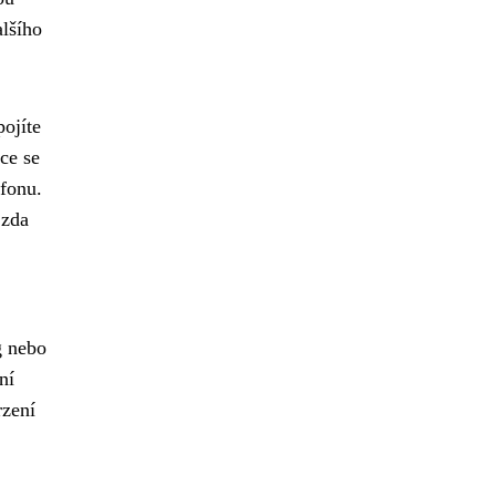
alšího
ojíte
ce se
efonu.
 zda
g nebo
ní
rzení