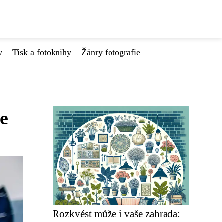
y
Tisk a fotoknihy
Žánry fotografie
še
Rozkvést může i vaše zahrada: