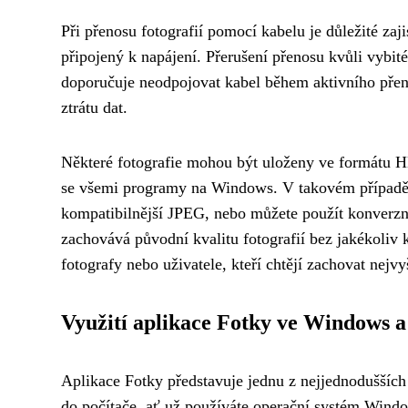
Při přenosu fotografií pomocí kabelu je důležité zaj
připojený k napájení. Přerušení přenosu kvůli vybi
doporučuje neodpojovat kabel během aktivního přen
ztrátu dat.
Některé fotografie mohou být uloženy ve formátu HE
se všemi programy na Windows. V takovém případě 
kompatibilnější JPEG, nebo můžete použít konverzn
zachovává původní kvalitu fotografií bez jakékoliv 
fotografy nebo uživatele, kteří chtějí zachovat nej
Využití aplikace Fotky ve Windows
Aplikace Fotky představuje jednu z nejjednodušších 
do počítače, ať už používáte operační systém Wind