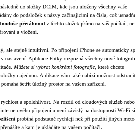
a následně do složky DCIM, kde jsou uloženy všechny vaše
ádány do podsložek s názvy začínajícími na čísla, což usnadň
ednoduše přetáhnout
z těchto složek přímo na váš počítač, ne
rování a vložení.
 ale stejně intuitivní. Po připojení iPhone se automaticky sp
 v nastavení. Aplikace Fotky rozpozná všechny nové fotografi
čítače.
Můžete si vybrat konkrétní fotografie
, které chcete
oložky najednou. Aplikace vám také nabízí možnost odstrani
 pomáhá šetřit úložný prostor na vašem zařízení.
chlost a spolehlivost. Na rozdíl od cloudových služeb nebo
nternetového připojení a není závislý na dostupnosti Wi-Fi sí
zlišení
probíhá podstatně rychleji než při použití jiných meto
 přenášíte a kam je ukládáte na vašem počítači.