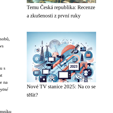
Temu Česká republika: Recenze
a zkušenosti z první ruky
ůsobů,
ws
u s
at
se na
Nové TV stanice 2025: Na co se
bytné
těšit?
umníku