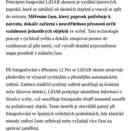
Principem fungování LiDAR skeneru je vysílání laserových
paprsků, které se odrážejí od okolních objektů a vracejí se zpět
do senzoru.
Měřením času, který paprsek potřebuje k
návratu, dokáže zařízení s neuvěřitelnou přesností určit
vzdálenost jednotlivých objektů
ve scéně. Tato technologie
pracuje s rychlostí světla a dokáže zmapovat prostor do
vzdálenosti až pěti metrů, což vytváří detailní trojrozměrnou
mapu prostředí v reálném čase.
Při fotografování s iPhonem 12 Pro se LiDAR skener projevuje
především ve výrazně rychlejším a přesnějším automatickém
ostření. Zatímco tradiční systémy ostření spoléhají na kontrast
nebo fázovou detekci,
LiDAR poskytuje okamžitou informaci o
hloubce scény
, což umožňuje fotoaparátu téměř instantně zaostřit
na požadovaný objekt. Tento benefit je obzvláště patrný při
fotografování ve špatných světelných podmínkách, kde klasické
metody ostření často selhávají nebo vyžadují více času na
správné zaměření.