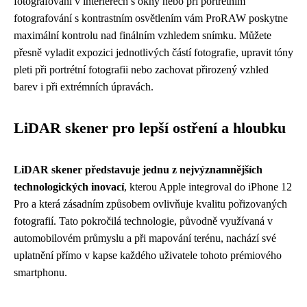
fotografování v interiérech s okny nebo při portrétním
fotografování s kontrastním osvětlením vám ProRAW poskytne
maximální kontrolu nad finálním vzhledem snímku. Můžete
přesně vyladit expozici jednotlivých částí fotografie, upravit tóny
pleti při portrétní fotografii nebo zachovat přirozený vzhled
barev i při extrémních úpravách.
LiDAR skener pro lepší ostření a hloubku
LiDAR skener představuje jednu z nejvýznamnějších
technologických inovací
, kterou Apple integroval do iPhone 12
Pro a která zásadním způsobem ovlivňuje kvalitu pořizovaných
fotografií. Tato pokročilá technologie, původně využívaná v
automobilovém průmyslu a při mapování terénu, nachází své
uplatnění přímo v kapse každého uživatele tohoto prémiového
smartphonu.