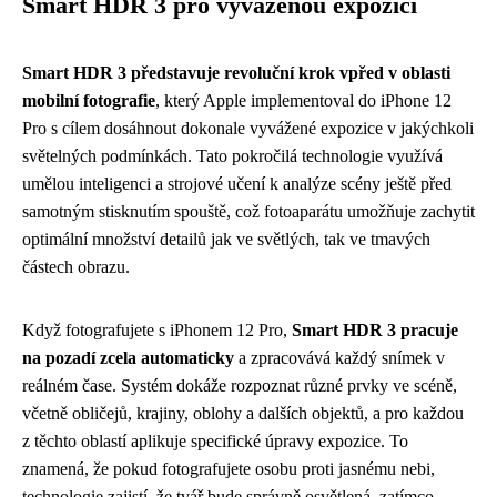
Smart HDR 3 pro vyváženou expozici
Smart HDR 3 představuje revoluční krok vpřed v oblasti
mobilní fotografie
, který Apple implementoval do iPhone 12
Pro s cílem dosáhnout dokonale vyvážené expozice v jakýchkoli
světelných podmínkách. Tato pokročilá technologie využívá
umělou inteligenci a strojové učení k analýze scény ještě před
samotným stisknutím spouště, což fotoaparátu umožňuje zachytit
optimální množství detailů jak ve světlých, tak ve tmavých
částech obrazu.
Když fotografujete s iPhonem 12 Pro,
Smart HDR 3 pracuje
na pozadí zcela automaticky
a zpracovává každý snímek v
reálném čase. Systém dokáže rozpoznat různé prvky ve scéně,
včetně obličejů, krajiny, oblohy a dalších objektů, a pro každou
z těchto oblastí aplikuje specifické úpravy expozice. To
znamená, že pokud fotografujete osobu proti jasnému nebi,
technologie zajistí, že tvář bude správně osvětlená, zatímco