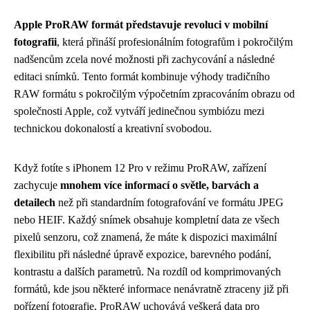
Apple ProRAW formát představuje revoluci v mobilní
fotografii
, která přináší profesionálním fotografům i pokročilým
nadšencům zcela nové možnosti při zachycování a následné
editaci snímků. Tento formát kombinuje výhody tradičního
RAW formátu s pokročilým výpočetním zpracováním obrazu od
společnosti Apple, což vytváří jedinečnou symbiózu mezi
technickou dokonalostí a kreativní svobodou.
Když fotíte s iPhonem 12 Pro v režimu ProRAW, zařízení
zachycuje
mnohem více informací o světle, barvách a
detailech
než při standardním fotografování ve formátu JPEG
nebo HEIF. Každý snímek obsahuje kompletní data ze všech
pixelů senzoru, což znamená, že máte k dispozici maximální
flexibilitu při následné úpravě expozice, barevného podání,
kontrastu a dalších parametrů. Na rozdíl od komprimovaných
formátů, kde jsou některé informace nenávratně ztraceny již při
pořízení fotografie, ProRAW uchovává veškerá data pro