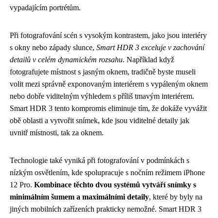
vypadajícím portrétům.
Při fotografování scén s vysokým kontrastem, jako jsou interiéry
s okny nebo západy slunce,
Smart HDR 3 exceluje v zachování
detailů v celém dynamickém rozsahu
. Například když
fotografujete místnost s jasným oknem, tradičně byste museli
volit mezi správně exponovaným interiérem s vypáleným oknem
nebo dobře viditelným výhledem s příliš tmavým interiérem.
Smart HDR 3 tento kompromis eliminuje tím, že dokáže vyvážit
obě oblasti a vytvořit snímek, kde jsou viditelné detaily jak
uvnitř místnosti, tak za oknem.
Technologie také vyniká při fotografování v podmínkách s
nízkým osvětlením, kde spolupracuje s nočním režimem iPhone
12 Pro.
Kombinace těchto dvou systémů vytváří snímky s
minimálním šumem a maximálními detaily
, které by byly na
jiných mobilních zařízeních prakticky nemožné. Smart HDR 3