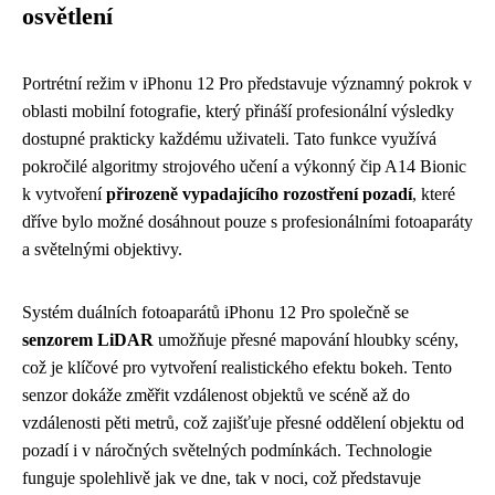
osvětlení
Portrétní režim v iPhonu 12 Pro představuje významný pokrok v
oblasti mobilní fotografie, který přináší profesionální výsledky
dostupné prakticky každému uživateli. Tato funkce využívá
pokročilé algoritmy strojového učení a výkonný čip A14 Bionic
k vytvoření
přirozeně vypadajícího rozostření pozadí
, které
dříve bylo možné dosáhnout pouze s profesionálními fotoaparáty
a světelnými objektivy.
Systém duálních fotoaparátů iPhonu 12 Pro společně se
senzorem LiDAR
umožňuje přesné mapování hloubky scény,
což je klíčové pro vytvoření realistického efektu bokeh. Tento
senzor dokáže změřit vzdálenost objektů ve scéně až do
vzdálenosti pěti metrů, což zajišťuje přesné oddělení objektu od
pozadí i v náročných světelných podmínkách. Technologie
funguje spolehlivě jak ve dne, tak v noci, což představuje