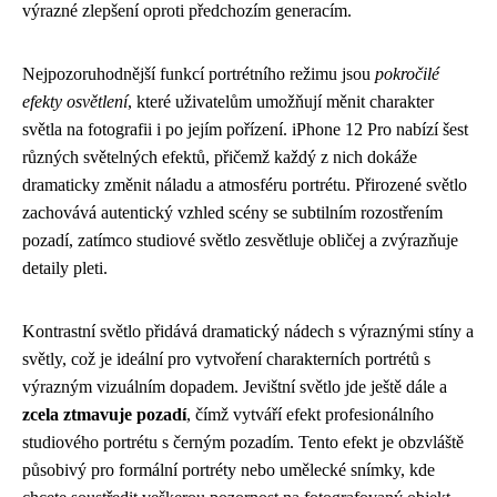
výrazné zlepšení oproti předchozím generacím.
Nejpozoruhodnější funkcí portrétního režimu jsou
pokročilé
efekty osvětlení
, které uživatelům umožňují měnit charakter
světla na fotografii i po jejím pořízení. iPhone 12 Pro nabízí šest
různých světelných efektů, přičemž každý z nich dokáže
dramaticky změnit náladu a atmosféru portrétu. Přirozené světlo
zachovává autentický vzhled scény se subtilním rozostřením
pozadí, zatímco studiové světlo zesvětluje obličej a zvýrazňuje
detaily pleti.
Kontrastní světlo přidává dramatický nádech s výraznými stíny a
světly, což je ideální pro vytvoření charakterních portrétů s
výrazným vizuálním dopadem. Jevištní světlo jde ještě dále a
zcela ztmavuje pozadí
, čímž vytváří efekt profesionálního
studiového portrétu s černým pozadím. Tento efekt je obzvláště
působivý pro formální portréty nebo umělecké snímky, kde