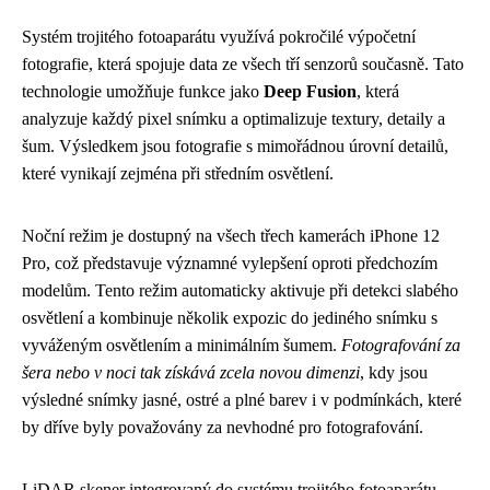
Systém trojitého fotoaparátu využívá pokročilé výpočetní
fotografie, která spojuje data ze všech tří senzorů současně. Tato
technologie umožňuje funkce jako
Deep Fusion
, která
analyzuje každý pixel snímku a optimalizuje textury, detaily a
šum. Výsledkem jsou fotografie s mimořádnou úrovní detailů,
které vynikají zejména při středním osvětlení.
Noční režim je dostupný na všech třech kamerách iPhone 12
Pro, což představuje významné vylepšení oproti předchozím
modelům. Tento režim automaticky aktivuje při detekci slabého
osvětlení a kombinuje několik expozic do jediného snímku s
vyváženým osvětlením a minimálním šumem.
Fotografování za
šera nebo v noci tak získává zcela novou dimenzi
, kdy jsou
výsledné snímky jasné, ostré a plné barev i v podmínkách, které
by dříve byly považovány za nevhodné pro fotografování.
LiDAR skener integrovaný do systému trojitého fotoaparátu