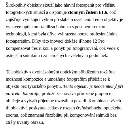
Širokoúhlý objektiv slouží jako hlavní fotoaparát pro většinu
fotografických situací a disponuje
clonným číslem f/1.6
, což
zajišťuje vynikající výkon při slabém osvětlení. Tento objektiv je
vybaven optickou stabilizací obrazu s posunem senzoru,
technologií, která byla dříve vyhrazena pouze profesionálním
fotoaparátům. Díky této inovaci dokáže iPhone 12 Pro
kompenzovat třes rukou a pohyb při fotografování, což vede k
ostřejším snímkům i za náročných světelných podmínek.
Teleobjektiv s dvojnásobným optickým přiblížením rozšiřuje
možnosti kompozice a umožňuje fotografům přiblížit se k
objektu bez fyzického pohybu.
Tento objektiv je neocenitelný při
portrétní fotografii
, protože zachovává přirozené proporce
obličeje a vytváří příjemné rozostření pozadí. Kombinace všech
tří objektivů poskytuje celkový rozsah čtyřnásobného optického
zoomu, což znamená flexibilitu při komponování snímků bez
ztráty kvality obrazu.