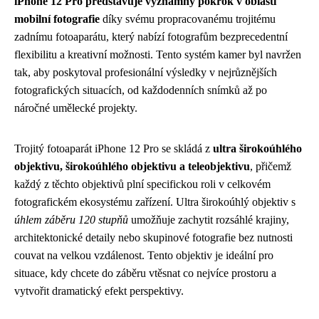
iPhone 12 Pro představuje významný pokrok v oblasti
mobilní fotografie
díky svému propracovanému trojitému
zadnímu fotoaparátu, který nabízí fotografům bezprecedentní
flexibilitu a kreativní možnosti. Tento systém kamer byl navržen
tak, aby poskytoval profesionální výsledky v nejrůznějších
fotografických situacích, od každodenních snímků až po
náročné umělecké projekty.
Trojitý fotoaparát iPhone 12 Pro se skládá z
ultra širokoúhlého
objektivu, širokoúhlého objektivu a teleobjektivu
, přičemž
každý z těchto objektivů plní specifickou roli v celkovém
fotografickém ekosystému zařízení. Ultra širokoúhlý objektiv s
úhlem záběru 120 stupňů
umožňuje zachytit rozsáhlé krajiny,
architektonické detaily nebo skupinové fotografie bez nutnosti
couvat na velkou vzdálenost. Tento objektiv je ideální pro
situace, kdy chcete do záběru vtěsnat co nejvíce prostoru a
vytvořit dramatický efekt perspektivy.