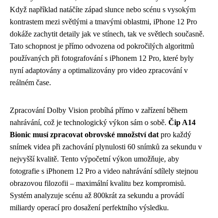
Když například natáčíte západ slunce nebo scénu s vysokým
kontrastem mezi světlými a tmavými oblastmi, iPhone 12 Pro
dokáže zachytit detaily jak ve stínech, tak ve světlech současně.
Tato schopnost je přímo odvozena od pokročilých algoritmů
používaných při fotografování s iPhonem 12 Pro, které byly
nyní adaptovány a optimalizovány pro video zpracování v
reálném čase.
Zpracování Dolby Vision probíhá přímo v zařízení během
nahrávání, což je technologický výkon sám o sobě.
Čip A14
Bionic musí zpracovat obrovské množství dat
pro každý
snímek videa při zachování plynulosti 60 snímků za sekundu v
nejvyšší kvalitě. Tento výpočetní výkon umožňuje, aby
fotografie s iPhonem 12 Pro a video nahrávání sdílely stejnou
obrazovou filozofii – maximální kvalitu bez kompromisů.
Systém analyzuje scénu až 800krát za sekundu a provádí
miliardy operací pro dosažení perfektního výsledku.