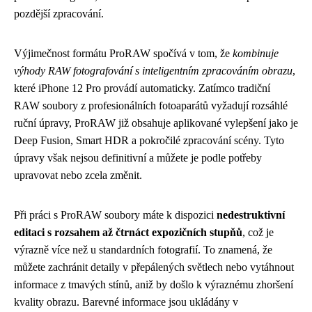
pozdější zpracování.
Výjimečnost formátu ProRAW spočívá v tom, že
kombinuje
výhody RAW fotografování s inteligentním zpracováním obrazu
,
které iPhone 12 Pro provádí automaticky. Zatímco tradiční
RAW soubory z profesionálních fotoaparátů vyžadují rozsáhlé
ruční úpravy, ProRAW již obsahuje aplikované vylepšení jako je
Deep Fusion, Smart HDR a pokročilé zpracování scény. Tyto
úpravy však nejsou definitivní a můžete je podle potřeby
upravovat nebo zcela změnit.
Při práci s ProRAW soubory máte k dispozici
nedestruktivní
editaci s rozsahem až čtrnáct expozičních stupňů
, což je
výrazně více než u standardních fotografií. To znamená, že
můžete zachránit detaily v přepálených světlech nebo vytáhnout
informace z tmavých stínů, aniž by došlo k výraznému zhoršení
kvality obrazu. Barevné informace jsou ukládány v