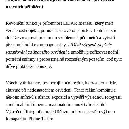
úrovních přiblížení
.
Revoluční funkcí je přítomnost LiDAR skeneru, který měří
vzdálenost objektů pomocí laserového paprsku. Tento senzor
dokáže zmapovat prostor do vzdálenosti pěti metrů a vytváří
přesnou hloubkovou mapu scény.
LiDAR výrazně zlepšuje
zaostřování za špatného osvětlení
a umožňuje pořizovat noční
portrétní snímky s profesionálně rozostřeným pozadím, což bylo
dříve prakticky nemožné.
Všechny tři kamery podporují noční režim, který automaticky
aktivuje při nedostatečném osvětlení. Tento režim kombinuje
několik snímků s různou expozicí a vytváří výslednou fotografii
s minimálním šumem a maximálním množstvím detailů.
Výpočetní fotografie hraje klíčovou roli v celkovém výkonu
fotoaparátu iPhone 12 Pro.