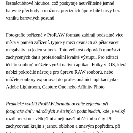
šestnáctibitové hloubce, což poskytuje neuvěřitelně jemné
barevné přechody a možnost precizních úprav bílé barvy bez
vzniku barevných posunů.
Fotografie pořízené v ProRAW formátu zabírají podstatně více
místa v paměti zařízení, typicky mezi dvanácti až pětadvaceti
megabajty na jeden snímek. Tato velikost odpovídá množství
zachycených dat a profesionální kvalitě výstupu. Pro editaci
těchto souborů můžete využít nativní aplikaci Fotky v iOS, která
nabízí pokročilé nástroje pro úpravu RAW souborů, nebo
můžete soubory exportovat do profesionálních aplikací jako
Adobe Lightroom, Capture One nebo Affinity Photo.
Praktické využití ProRAW formátu oceníte zejména při
fotografování v náročných světelných podmínkách
, kde je velký
rozdíl mezi nejsvětlejšími a nejtmavšími částmi scény. Při
zachycování krajin s jasnou oblohou a tmavým popředím, při