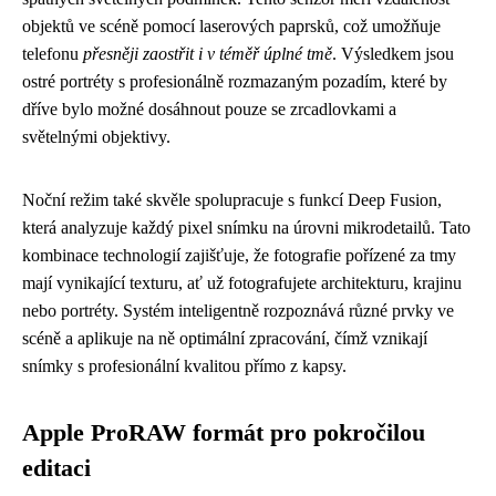
objektů ve scéně pomocí laserových paprsků, což umožňuje
telefonu
přesněji zaostřit i v téměř úplné tmě
. Výsledkem jsou
ostré portréty s profesionálně rozmazaným pozadím, které by
dříve bylo možné dosáhnout pouze se zrcadlovkami a
světelnými objektivy.
Noční režim také skvěle spolupracuje s funkcí Deep Fusion,
která analyzuje každý pixel snímku na úrovni mikrodetailů. Tato
kombinace technologií zajišťuje, že fotografie pořízené za tmy
mají vynikající texturu, ať už fotografujete architekturu, krajinu
nebo portréty. Systém inteligentně rozpoznává různé prvky ve
scéně a aplikuje na ně optimální zpracování, čímž vznikají
snímky s profesionální kvalitou přímo z kapsy.
Apple ProRAW formát pro pokročilou
editaci