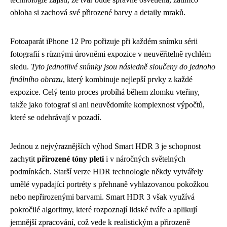
obloha si zachová své přirozené barvy a detaily mraků.
Fotoaparát iPhone 12 Pro pořizuje při každém snímku sérii
fotografií s různými úrovněmi expozice v neuvěřitelně rychlém
sledu.
Tyto jednotlivé snímky jsou následně sloučeny do jednoho
finálního obrazu
, který kombinuje nejlepší prvky z každé
expozice. Celý tento proces probíhá během zlomku vteřiny,
takže jako fotograf si ani neuvědomíte komplexnost výpočtů,
které se odehrávají v pozadí.
Jednou z nejvýraznějších výhod Smart HDR 3 je schopnost
zachytit
přirozené tóny pleti
i v náročných světelných
podmínkách. Starší verze HDR technologie někdy vytvářely
umělé vypadající portréty s přehnaně vyhlazovanou pokožkou
nebo nepřirozenými barvami. Smart HDR 3 však využívá
pokročilé algoritmy, které rozpoznají lidské tváře a aplikují
jemnější zpracování, což vede k realistickým a přirozeně