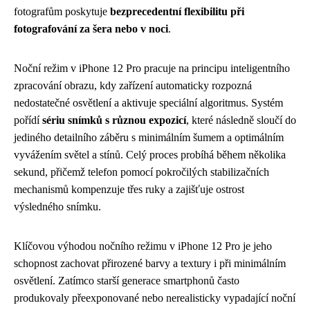
fotografům poskytuje
bezprecedentní flexibilitu při
fotografování za šera nebo v noci
.
Noční režim v iPhone 12 Pro pracuje na principu inteligentního
zpracování obrazu, kdy zařízení automaticky rozpozná
nedostatečné osvětlení a aktivuje speciální algoritmus. Systém
pořídí
sériu snímků s různou expozicí
, které následně sloučí do
jediného detailního záběru s minimálním šumem a optimálním
vyvážením světel a stínů. Celý proces probíhá během několika
sekund, přičemž telefon pomocí pokročilých stabilizačních
mechanismů kompenzuje třes ruky a zajišťuje ostrost
výsledného snímku.
Klíčovou výhodou nočního režimu v iPhone 12 Pro je jeho
schopnost zachovat přirozené barvy a textury i při minimálním
osvětlení. Zatímco starší generace smartphonů často
produkovaly přeexponované nebo nerealisticky vypadající noční