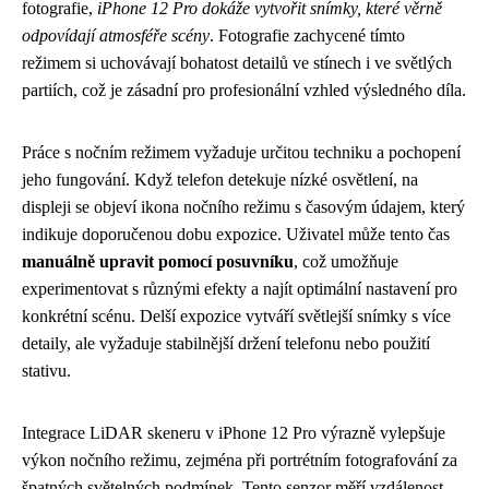
fotografie,
iPhone 12 Pro dokáže vytvořit snímky, které věrně
odpovídají atmosféře scény
. Fotografie zachycené tímto
režimem si uchovávají bohatost detailů ve stínech i ve světlých
partiích, což je zásadní pro profesionální vzhled výsledného díla.
Práce s nočním režimem vyžaduje určitou techniku a pochopení
jeho fungování. Když telefon detekuje nízké osvětlení, na
displeji se objeví ikona nočního režimu s časovým údajem, který
indikuje doporučenou dobu expozice. Uživatel může tento čas
manuálně upravit pomocí posuvníku
, což umožňuje
experimentovat s různými efekty a najít optimální nastavení pro
konkrétní scénu. Delší expozice vytváří světlejší snímky s více
detaily, ale vyžaduje stabilnější držení telefonu nebo použití
stativu.
Integrace LiDAR skeneru v iPhone 12 Pro výrazně vylepšuje
výkon nočního režimu, zejména při portrétním fotografování za
špatných světelných podmínek. Tento senzor měří vzdálenost