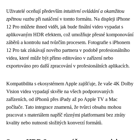
Uživatelé oceňují především
intuitivní ovládání a okamžitou
zpětnou vazbu
při natáčení v tomto formátu. Na displeji iPhone
12 Pro můžete ihned vidět, jak bude finální video vypadat s
aplikovaným HDR efektem, což umožňuje přesné komponování
záběrů a kontrolu nad tvůrčím procesem. Fotografie s iPhonem
12 Pro tak získávají nového partnera v podobě profesionálního
videa, které může být přímo editováno v zařízení nebo
exportováno pro další zpracování v profesionálních aplikacích.
Kompatibilita s ekosystémem Apple zajišťuje, že vaše 4K Dolby
Vision videa vypadají skvěle na všech podporovaných
zařízeních, od iPhonů přes iPady až po Apple TV a Mac
počítače. Tato integrace znamená, že tvůrci obsahu mohou
pracovat s materiálem napříč různými platformami bez ztráty
kvality nebo nutnosti složitých konverzí formátů.