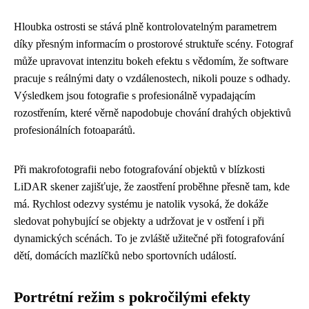
Hloubka ostrosti se stává plně kontrolovatelným parametrem
díky přesným informacím o prostorové struktuře scény. Fotograf
může upravovat intenzitu bokeh efektu s vědomím, že software
pracuje s reálnými daty o vzdálenostech, nikoli pouze s odhady.
Výsledkem jsou fotografie s profesionálně vypadającím
rozostřením, které věrně napodobuje chování drahých objektivů
profesionálních fotoaparátů.
Při makrofotografii nebo fotografování objektů v blízkosti
LiDAR skener zajišťuje, že zaostření proběhne přesně tam, kde
má. Rychlost odezvy systému je natolik vysoká, že dokáže
sledovat pohybující se objekty a udržovat je v ostření i při
dynamických scénách. To je zvláště užitečné při fotografování
dětí, domácích mazlíčků nebo sportovních událostí.
Portrétní režim s pokročilými efekty