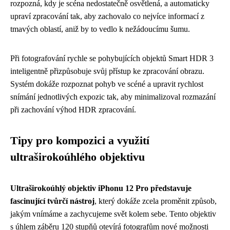
rozpozná, kdy je scéna nedostatečně osvětlená, a automaticky
upraví zpracování tak, aby zachovalo co nejvíce informací z
tmavých oblastí, aniž by to vedlo k nežádoucímu šumu.
Při fotografování rychle se pohybujících objektů Smart HDR 3
inteligentně přizpůsobuje svůj přístup ke zpracování obrazu.
Systém dokáže rozpoznat pohyb ve scéné a upravit rychlost
snímání jednotlivých expozic tak, aby minimalizoval rozmazání
při zachování výhod HDR zpracování.
Tipy pro kompozici a využití
ultraširokoúhlého objektivu
Ultraširokoúhlý objektiv iPhonu 12 Pro představuje
fascinující tvůrčí nástroj
, který dokáže zcela proměnit způsob,
jakým vnímáme a zachycujeme svět kolem sebe. Tento objektiv
s úhlem záběru 120 stupňů otevírá fotografům nové možnosti