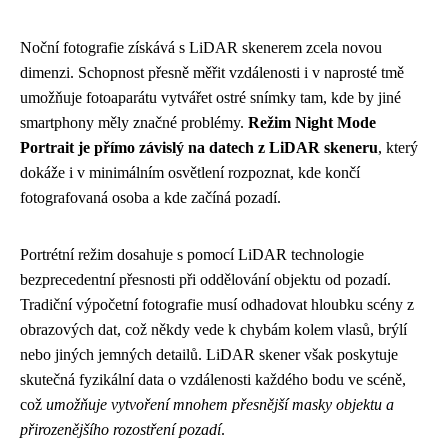
Noční fotografie získává s LiDAR skenerem zcela novou
dimenzi. Schopnost přesně měřit vzdálenosti i v naprosté tmě
umožňuje fotoaparátu vytvářet ostré snímky tam, kde by jiné
smartphony měly značné problémy.
Režim Night Mode
Portrait je přímo závislý na datech z LiDAR skeneru
, který
dokáže i v minimálním osvětlení rozpoznat, kde končí
fotografovaná osoba a kde začíná pozadí.
Portrétní režim dosahuje s pomocí LiDAR technologie
bezprecedentní přesnosti při oddělování objektu od pozadí.
Tradiční výpočetní fotografie musí odhadovat hloubku scény z
obrazových dat, což někdy vede k chybám kolem vlasů, brýlí
nebo jiných jemných detailů. LiDAR skener však poskytuje
skutečná fyzikální data o vzdálenosti každého bodu ve scéně,
což
umožňuje vytvoření mnohem přesnější masky objektu a
přirozenějšího rozostření pozadí
.