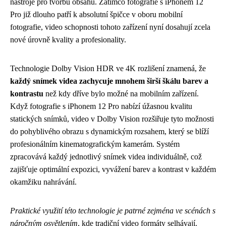
nástroje pro tvorbu obsahu. Zatímco fotografie s iPhonem 12
Pro již dlouho patří k absolutní špičce v oboru mobilní
fotografie, video schopnosti tohoto zařízení nyní dosahují zcela
nové úrovně kvality a profesionality.
Technologie Dolby Vision HDR ve 4K rozlišení znamená, že
každý snímek videa zachycuje mnohem širší škálu barev a
kontrastu
než kdy dříve bylo možné na mobilním zařízení.
Když fotografie s iPhonem 12 Pro nabízí úžasnou kvalitu
statických snímků, video v Dolby Vision rozšiřuje tyto možnosti
do pohyblivého obrazu s dynamickým rozsahem, který se blíží
profesionálním kinematografickým kamerám. Systém
zpracovává každý jednotlivý snímek videa individuálně, což
zajišťuje optimální expozici, vyvážení barev a kontrast v každém
okamžiku nahrávání.
Praktické využití této technologie je patrné zejména ve scénách s
náročným osvětlením
, kde tradiční video formáty selhávají.