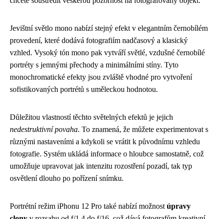
chcete soustředit veškerou pozornost na fotografovaný objekt.
Jevištní světlo mono nabízí stejný efekt v elegantním černobílém
provedení, které dodává fotografiím nadčasový a klasický
vzhled. Vysoký tón mono pak vytváří světlé, vzdušné černobílé
portréty s jemnými přechody a minimálními stíny. Tyto
monochromatické efekty jsou zvláště vhodné pro vytvoření
sofistikovaných portrétů s uměleckou hodnotou.
Důležitou vlastností těchto světelných efektů je jejich
nedestruktivní povaha
. To znamená, že můžete experimentovat s
různými nastaveními a kdykoli se vrátit k původnímu vzhledu
fotografie. Systém ukládá informace o hloubce samostatně, což
umožňuje upravovat jak intenzitu rozostření pozadí, tak typ
osvětlení dlouho po pořízení snímku.
Portrétní režim iPhonu 12 Pro také nabízí možnost
úpravy
clony
v rozsahu od f/1.4 do f/16, což dává fotografům kreativní