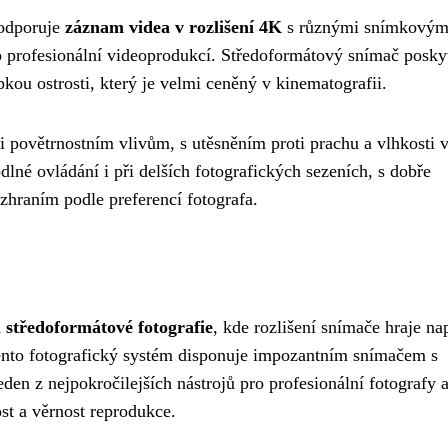
podporuje
záznam videa v rozlišení 4K
s různými snímkovým
 profesionální videoprodukcí. Středoformátový snímač posky
kou ostrosti, který je velmi ceněný v kinematografii.
či povětrnostním vlivům, s utěsněním proti prachu a vlhkosti 
lné ovládání i při delších fotografických sezeních, s dobře
hraním podle preferencí fotografa.
 středoformátové fotografie
, kde rozlišení snímače hraje na
Tento fotografický systém disponuje impozantním snímačem s
eden z nejpokročilejších nástrojů pro profesionální fotografy 
st a věrnost reprodukce.