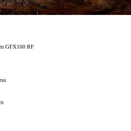
ifilm GFX100 RF
amu
ím