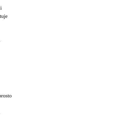
i
tuje
v
prosto
a