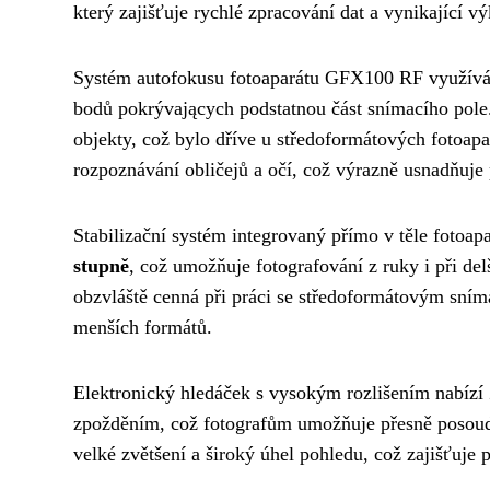
který zajišťuje rychlé zpracování dat a vynikající v
Systém autofokusu fotoaparátu GFX100 RF využív
bodů pokrývających podstatnou část snímacího pole. 
objekty, což bylo dříve u středoformátových fotoap
rozpoznávání obličejů a očí, což výrazně usnadňuje po
Stabilizační systém integrovaný přímo v těle fotoap
stupně
, což umožňuje fotografování z ruky i při de
obzvláště cenná při práci se středoformátovým sníma
menších formátů.
Elektronický hledáček s vysokým rozlišením nabízí
zpožděním, což fotografům umožňuje přesně posoudi
velké zvětšení a široký úhel pohledu, což zajišťuje 