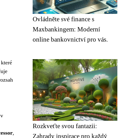
Ovládněte své finance s
Maxbankingem: Moderní
online bankovnictví pro vás.
 které
čuje
rozsah
 v
Rozkveťte svou fantazii:
essor
,
Zahrady inspirace pro každý