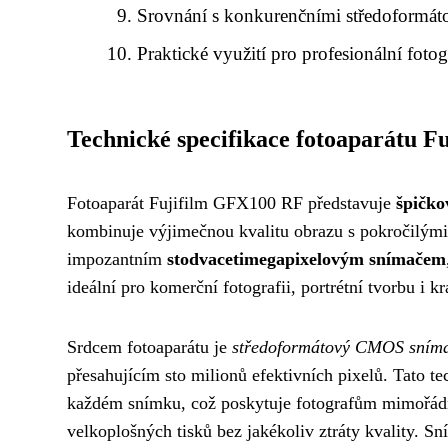
Srovnání s konkurenčními středoformát
Praktické využití pro profesionální foto
Technické specifikace fotoaparátu 
Fotoaparát Fujifilm GFX100 RF představuje
špičko
kombinuje výjimečnou kvalitu obrazu s pokročilými 
impozantním
stodvacetimegapixelovým snímačem
ideální pro komerční fotografii, portrétní tvorbu i k
Srdcem fotoaparátu je
středoformátový CMOS sním
přesahujícím sto milionů efektivních pixelů. Tato t
každém snímku, což poskytuje fotografům mimořádno
velkoplošných tisků bez jakékoliv ztráty kvality. S