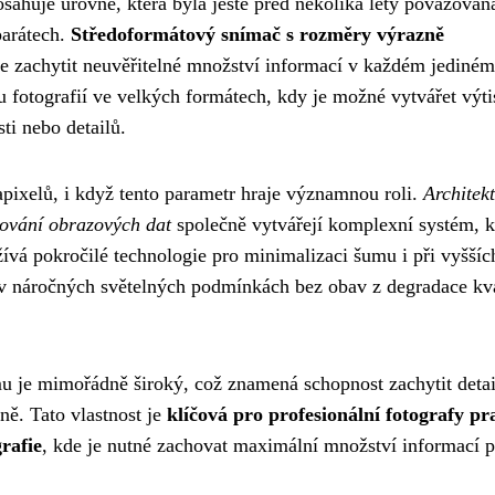
huje úrovně, která byla ještě před několika lety považován
parátech.
Středoformátový snímač s rozměry výrazně
 zachytit neuvěřitelné množství informací v každém jediném
ku fotografií ve velkých formátech, kdy je možné vytvářet výt
ti nebo detailů.
pixelů, i když tento parametr hraje významnou roli.
Architek
cování obrazových dat
společně vytvářejí komplexní systém, k
ívá pokročilé technologie pro minimalizaci šumu i při vyššíc
v náročných světelných podmínkách bez obav z degradace kva
 je mimořádně široký, což znamená schopnost zachytit detai
sně. Tato vlastnost je
klíčová pro profesionální fotografy pr
rafie
, kde je nutné zachovat maximální množství informací p