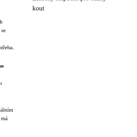
kout
h
 se
otřeba.
ho
u
málním
k má