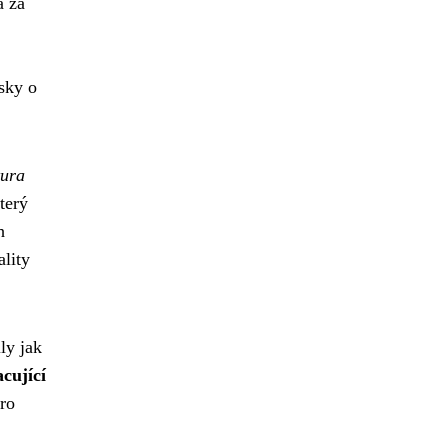
a za
isky o
tura
terý
h
lity
ly jak
acující
ro