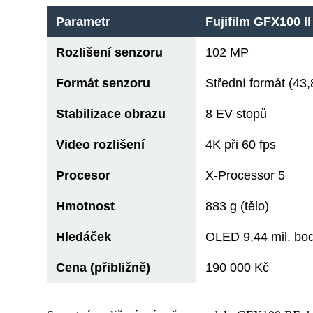
Parametr
Fujifilm GFX100 II
Rozlišení senzoru
102 MP
Formát senzoru
Střední formát (43
Stabilizace obrazu
8 EV stopů
Video rozlišení
4K při 60 fps
Procesor
X-Processor 5
Hmotnost
883 g (tělo)
Hledáček
OLED 9,44 mil. bo
Cena (přibližně)
190 000 Kč