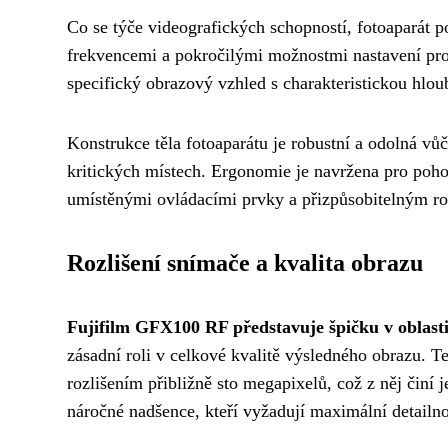
Co se týče videografických schopností, fotoaparát 
frekvencemi a pokročilými možnostmi nastavení pro
specifický obrazový vzhled s charakteristickou hloub
Konstrukce těla fotoaparátu je robustní a odolná vů
kritických místech. Ergonomie je navržena pro pohod
umístěnými ovládacími prvky a přizpůsobitelným roz
Rozlišení snímače a kvalita obrazu
Fujifilm GFX100 RF představuje špičku v oblasti
zásadní roli v celkové kvalitě výsledného obrazu. 
rozlišením přibližně sto megapixelů, což z něj činí j
náročné nadšence, kteří vyžadují maximální detailno