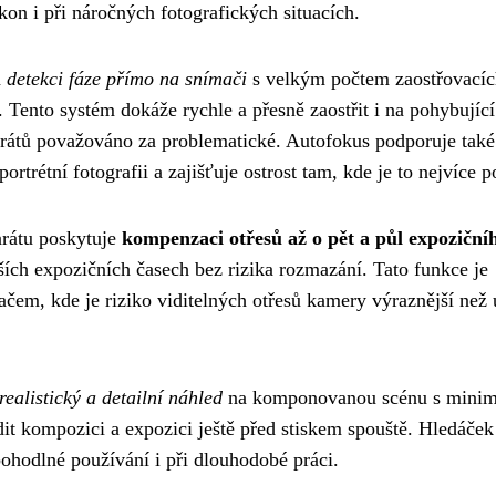
ýkon i při náročných fotografických situacích.
á
detekci fáze přímo na snímači
s velkým počtem zaostřovacíc
Tento systém dokáže rychle a přesně zaostřit i na pohybující
arátů považováno za problematické. Autofokus podporuje také
rtrétní fotografii a zajišťuje ostrost tam, kde je to nejvíce p
arátu poskytuje
kompenzaci otřesů až o pět a půl expoziční
lších expozičních časech bez rizika rozmazání. Tato funkce je
čem, kde je riziko viditelných otřesů kamery výraznější než 
realistický a detailní náhled
na komponovanou scénu s mini
t kompozici a expozici ještě před stiskem spouště. Hledáče
pohodlné používání i při dlouhodobé práci.