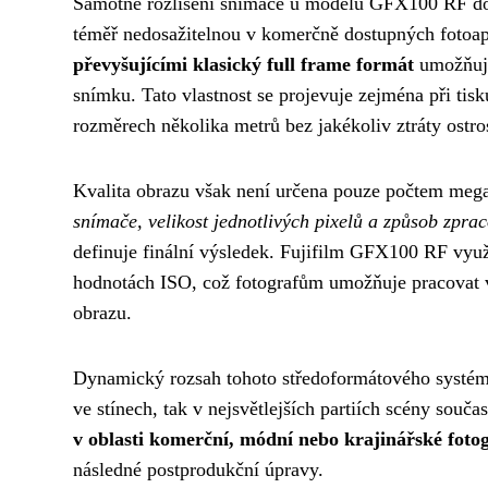
Samotné rozlišení snímače u modelu GFX100 RF dosa
téměř nedosažitelnou v komerčně dostupných fotoa
převyšujícími klasický full frame formát
umožňuje
snímku. Tato vlastnost se projevuje zejména při tis
rozměrech několika metrů bez jakékoliv ztráty ostros
Kvalita obrazu však není určena pouze počtem mega
snímače, velikost jednotlivých pixelů a způsob zpra
definuje finální výsledek. Fujifilm GFX100 RF využ
hodnotách ISO, což fotografům umožňuje pracovat 
obrazu.
Dynamický rozsah tohoto středoformátového systému
ve stínech, tak v nejsvětlejších partiích scény souča
v oblasti komerční, módní nebo krajinářské fotog
následné postprodukční úpravy.