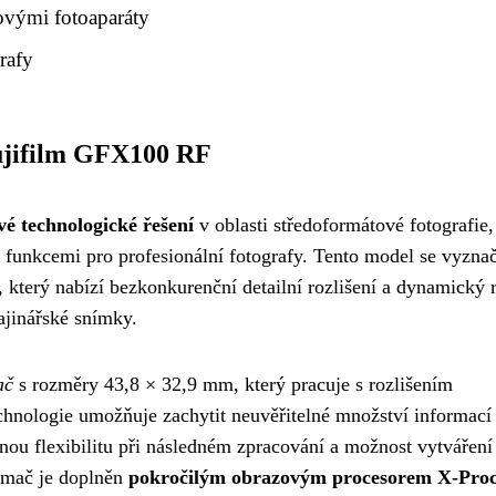
ovými fotoaparáty
grafy
Fujifilm GFX100 RF
vé technologické řešení
v oblasti středoformátové fotografie,
funkcemi pro profesionální fotografy. Tento model se vyzna
, který nabízí bezkonkurenční detailní rozlišení a dynamický 
rajinářské snímky.
ač
s rozměry 43,8 × 32,9 mm, který pracuje s rozlišením
echnologie umožňuje zachytit neuvěřitelné množství informací
u flexibilitu při následném zpracování a možnost vytváření
nímač je doplněn
pokročilým obrazovým procesorem X-Proc