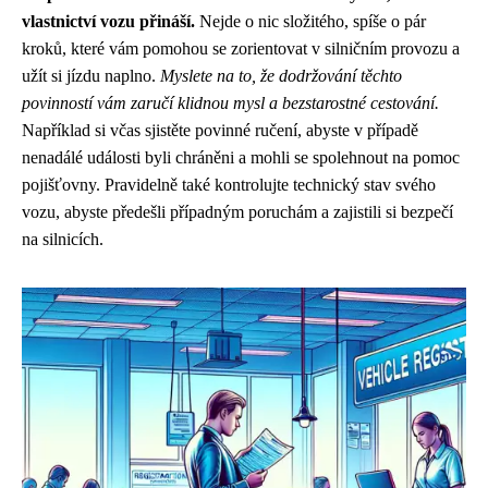
vlastnictví vozu přináší.
Nejde o nic složitého, spíše o pár
kroků, které vám pomohou se zorientovat v silničním provozu a
užít si jízdu naplno.
Myslete na to, že dodržování těchto
povinností vám zaručí klidnou mysl a bezstarostné cestování.
Například si včas sjistěte povinné ručení, abyste v případě
nenadálé události byli chráněni a mohli se spolehnout na pomoc
pojišťovny. Pravidelně také kontrolujte technický stav svého
vozu, abyste předešli případným poruchám a zajistili si bezpečí
na silnicích.