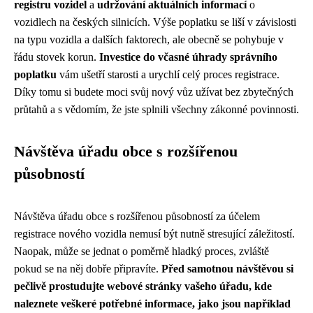
registru vozidel
a
udržování aktuálních informací
o
vozidlech na českých silnicích. Výše poplatku se liší v závislosti
na typu vozidla a dalších faktorech, ale obecně se pohybuje v
řádu stovek korun.
Investice do včasné úhrady správního
poplatku
vám ušetří starosti a urychlí celý proces registrace.
Díky tomu si budete moci svůj nový vůz užívat bez zbytečných
průtahů a s vědomím, že jste splnili všechny zákonné povinnosti.
Návštěva úřadu obce s rozšířenou
působností
Návštěva úřadu obce s rozšířenou působností za účelem
registrace nového vozidla nemusí být nutně stresující záležitostí.
Naopak, může se jednat o poměrně hladký proces, zvláště
pokud se na něj dobře připravíte.
Před samotnou návštěvou si
pečlivě prostudujte webové stránky vašeho úřadu, kde
naleznete veškeré potřebné informace, jako jsou například