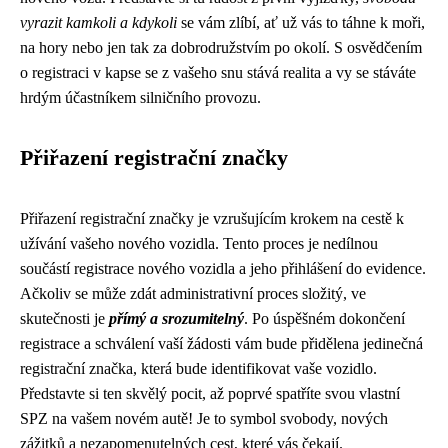
vyrazit kamkoli a kdykoli
se vám zlíbí, ať už vás to táhne k moři,
na hory nebo jen tak za dobrodružstvím po okolí. S osvědčením
o registraci v kapse se z vašeho snu stává realita a vy se stáváte
hrdým účastníkem silničního provozu.
Přiřazení registrační značky
Přiřazení registrační značky je vzrušujícím krokem na cestě k
užívání vašeho nového vozidla. Tento proces je nedílnou
součástí registrace nového vozidla a jeho přihlášení do evidence.
Ačkoliv se může zdát administrativní proces složitý, ve
skutečnosti je
přímý a srozumitelný
. Po úspěšném dokončení
registrace a schválení vaší žádosti vám bude přidělena jedinečná
registrační značka, která bude identifikovat vaše vozidlo.
Představte si ten skvělý pocit, až poprvé spatříte svou vlastní
SPZ na vašem novém autě! Je to symbol svobody, nových
zážitků a nezapomenutelných cest, které vás čekají.