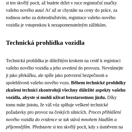
si ten skvělý pocit, až budete držet v ruce registrační značky
vašeho nového auta! Ať už se chystáte na cesty do práce, za
rodinou nebo za dobrodružstvím, registrace vašeho nového
vozidla je vstupenkou k nezapomenutelným zážitkům.
Technická prohlídka vozidla
Technická prohlídka je důležitým krokem na cestě k registraci
vašeho nového vozidla a jeho uvedení do provozu. Nevnímejte
ji jako překážku, ale spíše jako potvrzení bezpečnosti a
spolehlivosti vašeho nového vozu.
Během technické prohlídky
zkušení technici zkontrolují všechny důležité aspekty vašeho
vozidla, abyste si mohli užívat bezstarostnou jízdu.
Díky
tomu máte jistotu, že váš vůz splňuje veškeré technické
požadavky pro provoz na českých silnicích.
Proces přihlášení
nového vozidla do evidence se tak stává mnohem hladším a
příjemnějším.
Představte si ten skvělý pocit, kdy s úsměvem na