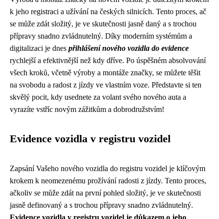
k jeho registraci a užívání na českých silnicích. Tento proces, ač
se může zdát složitý, je ve skutečnosti jasně daný a s trochou
přípravy snadno zvládnutelný. Díky moderním systémům a
digitalizaci je dnes
přihlášení nového vozidla do evidence
rychlejší a efektivnější než kdy dříve. Po úspěšném absolvování
všech kroků, včetně výroby a montáže značky, se můžete těšit
na svobodu a radost z jízdy ve vlastním voze. Představte si ten
skvělý pocit, kdy usednete za volant svého nového auta a
vyrazíte vstříc novým zážitkům a dobrodružstvím!
Evidence vozidla v registru vozidel
Zapsání Vašeho nového vozidla do registru vozidel je klíčovým
krokem k neomezenému prožívání radosti z jízdy. Tento proces,
ačkoliv se může zdát na první pohled složitý, je ve skutečnosti
jasně definovaný a s trochou přípravy snadno zvládnutelný.
Evidence vozidla v registru vozidel je důkazem o jeho