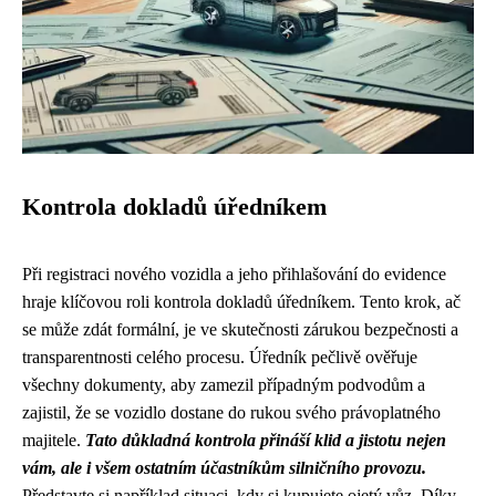
Kontrola dokladů úředníkem
Při registraci nového vozidla a jeho přihlašování do evidence
hraje klíčovou roli kontrola dokladů úředníkem. Tento krok, ač
se může zdát formální, je ve skutečnosti zárukou bezpečnosti a
transparentnosti celého procesu. Úředník pečlivě ověřuje
všechny dokumenty, aby zamezil případným podvodům a
zajistil, že se vozidlo dostane do rukou svého právoplatného
majitele.
Tato důkladná kontrola přináší klid a jistotu nejen
vám, ale i všem ostatním účastníkům silničního provozu.
Představte si například situaci, kdy si kupujete ojetý vůz. Díky