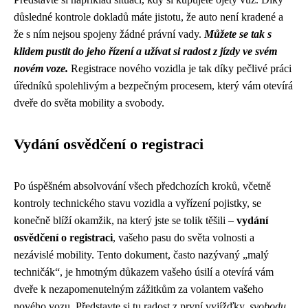
důsledné kontrole dokladů máte jistotu, že auto není kradené a
že s ním nejsou spojeny žádné právní vady.
Můžete se tak s
klidem pustit do jeho řízení a užívat si radost z jízdy ve svém
novém voze.
Registrace nového vozidla je tak díky pečlivé práci
úředníků spolehlivým a bezpečným procesem, který vám otevírá
dveře do světa mobility a svobody.
Vydání osvědčení o registraci
Po úspěšném absolvování všech předchozích kroků, včetně
kontroly technického stavu vozidla a vyřízení pojistky, se
konečně blíží okamžik, na který jste se tolik těšili –
vydání
osvědčení o registraci
, vašeho pasu do světa volnosti a
nezávislé mobility. Tento dokument, často nazývaný „malý
techničák“, je hmotným důkazem vašeho úsilí a otevírá vám
dveře k nezapomenutelným zážitkům za volantem vašeho
nového vozu. Představte si tu radost z první vyjížďky,
svobodu