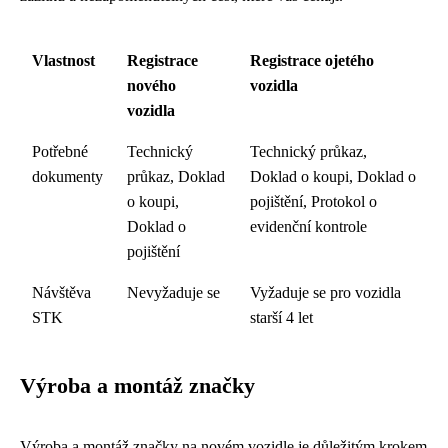
Vlastnost
Registrace
Registrace ojetého
nového
vozidla
vozidla
Potřebné
Technický
Technický průkaz,
dokumenty
průkaz, Doklad
Doklad o koupi, Doklad o
o koupi,
pojištění, Protokol o
Doklad o
evidenční kontrole
pojištění
Návštěva
Nevyžaduje se
Vyžaduje se pro vozidla
STK
starší 4 let
Výroba a montáž značky
Výroba a montáž značky na novém vozidle je důležitým krokem