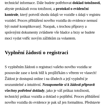
technické informace. Dále budete potřebovat
doklad totožnosti
,
abyste prokázali svou totožnost, a
protokol o evidenční
kontrole
, který potvrdí shodu údajů ve vozidle s údaji v registru
vozidel. Proces přihlášení nového vozidla do evidence nemusí
být nutně komplikovaný. Naopak, s trochou přípravy a
správnými dokumenty zvládnete vše hladce a brzy se budete
moci vydat vstříc novým zážitkům za volantem.
Vyplnění žádosti o registraci
S vyplněním žádosti o registraci vašeho nového vozidla se
posouváte zase o krok blíž k projížďkám s větrem ve vlasech!
Žádost je dostupná online i na úřadech a její vyplnění je
srozumitelné a intuitivní.
Nezapomeňte si k žádosti připravit
všechny potřebné doklady
, jako je váš průkaz totožnosti,
technický průkaz vozidla a doklad o pojištění. Proces přihlášení
nového vozidla do evidence je pak už jen formalitou. Představte