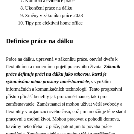
Kontrola a evidence práce
Ukončení práce na dálku
Změny v zákoníku práce 2023
Tipy pro efektivní home office
Definice práce na dálku
Práce na dálku, upravená v zákoníku práce, otevírá dveře k
flexibilnímu a modernímu pojetí pracovního života.
Zákoník
práce definuje práci na dálku jako takovou, která je
vykonávána mimo prostory zaměstnavatele
, s využitím
informačních a komunikačních technologií. Tento progresivní
přístup přináší benefity jak pro zaměstnance, tak i pro
zaměstnavatele. Zaměstnanci si mohou užívat větší svobody a
flexibility v organizaci svého času, což jim umožňuje lépe sladit
pracovní a osobní život. Mohou pracovat z pohodlí domova,
kavárny nebo třeba i z pláže, pokud jim to povaha práce
umožňuje. Zaměstnavatelé zase mohou těžit z rozšířeného