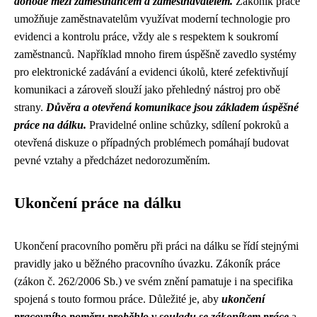
dohodě mezi zaměstnancem a zaměstnavatelem.
Zákoník práce
umožňuje zaměstnavatelům využívat moderní technologie pro
evidenci a kontrolu práce, vždy ale s respektem k soukromí
zaměstnanců. Například mnoho firem úspěšně zavedlo systémy
pro elektronické zadávání a evidenci úkolů, které zefektivňují
komunikaci a zároveň slouží jako přehledný nástroj pro obě
strany.
Důvěra a otevřená komunikace jsou základem úspěšné
práce na dálku.
Pravidelné online schůzky, sdílení pokroků a
otevřená diskuze o případných problémech pomáhají budovat
pevné vztahy a předcházet nedorozuměním.
Ukončení práce na dálku
Ukončení pracovního poměru při práci na dálku se řídí stejnými
pravidly jako u běžného pracovního úvazku. Zákoník práce
(zákon č. 262/2006 Sb.) ve svém znění pamatuje i na specifika
spojená s touto formou práce. Důležité je, aby
ukončení
pracovního poměru proběhlo v souladu se zákoníkem práce
a