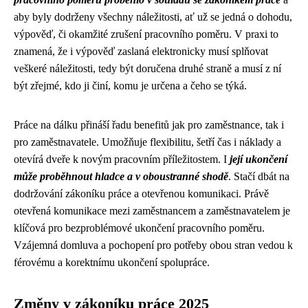
aby byly dodrženy všechny náležitosti, ať už se jedná o dohodu,
výpověď, či okamžité zrušení pracovního poměru. V praxi to
znamená, že i výpověď zaslaná elektronicky musí splňovat
veškeré náležitosti, tedy být doručena druhé straně a musí z ní
být zřejmé, kdo ji činí, komu je určena a čeho se týká.
Práce na dálku přináší řadu benefitů jak pro zaměstnance, tak i
pro zaměstnavatele. Umožňuje flexibilitu, šetří čas i náklady a
otevírá dveře k novým pracovním příležitostem. I
její ukončení
může proběhnout hladce a v oboustranné shodě
. Stačí dbát na
dodržování zákoníku práce a otevřenou komunikaci. Právě
otevřená komunikace mezi zaměstnancem a zaměstnavatelem je
klíčová pro bezproblémové ukončení pracovního poměru.
Vzájemná domluva a pochopení pro potřeby obou stran vedou k
férovému a korektnímu ukončení spolupráce.
Změny v zákoníku práce 2025