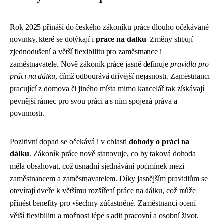
Rok 2025 přináší do českého zákoníku práce dlouho očekávané
novinky, které se dotýkají i
práce na dálku
. Změny slibují
zjednodušení a větší flexibilitu pro zaměstnance i
zaměstnavatele. Nově zákoník práce jasně definuje
pravidla pro
práci na dálku
, čímž odbourává dřívější nejasnosti. Zaměstnanci
pracující z domova či jiného místa mimo kancelář tak získávají
pevnější rámec pro svou práci a s ním spojená práva a
povinnosti.
Pozitivní dopad se očekává i v oblasti
dohody o práci na
dálku
. Zákoník práce nově stanovuje, co by taková dohoda
měla obsahovat, což usnadní sjednávání podmínek mezi
zaměstnancem a zaměstnavatelem. Díky jasnějším pravidlům se
otevírají dveře k většímu rozšíření práce na dálku, což může
přinést benefity pro všechny zúčastněné. Zaměstnanci ocení
větší flexibilitu a možnost lépe sladit pracovní a osobní život.