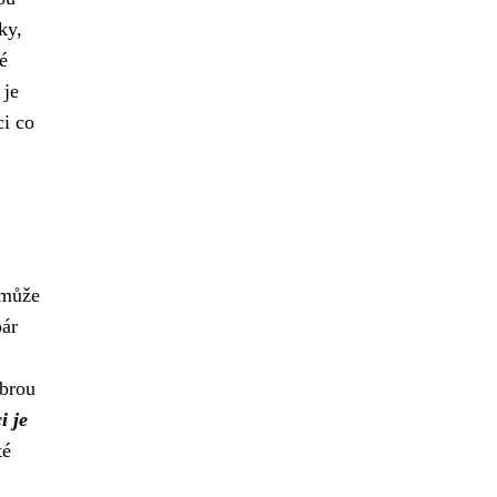
ky,
é
 je
ci co
 může
pár
obrou
 je
té