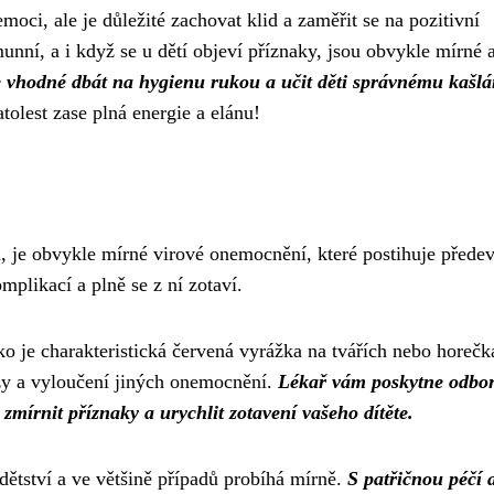
moci, ale je důležité zachovat klid a zaměřit se na pozitivní
unní, a i když se u dětí objeví příznaky, jsou obvykle mírné
 je vhodné dbát na hygienu rukou a učit děti správnému kašlá
olest zase plná energie a elánu!
, je obvykle mírné virové onemocnění, které postihuje přede
mplikací a plně se z ní zotaví.
o je charakteristická červená vyrážka na tvářích nebo horečka
zy a vyloučení jiných onemocnění.
Lékař vám poskytne odbo
mírnit příznaky a urychlit zotavení vašeho dítěte.
dětství a ve většině případů probíhá mírně.
S patřičnou péčí 