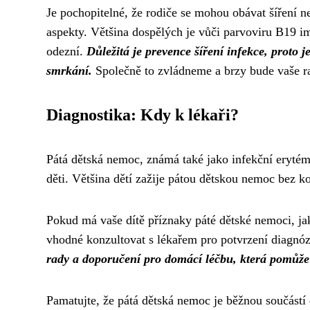
Je pochopitelné, že rodiče se mohou obávat šíření ne
aspekty. Většina dospělých je vůči parvoviru B19 im
odezní.
Důležitá je prevence šíření infekce, proto
smrkání.
Společně to zvládneme a brzy bude vaše rat
Diagnostika: Kdy k lékaři?
Pátá dětská nemoc, známá také jako infekční erytém
děti. Většina dětí zažije pátou dětskou nemoc bez ko
Pokud má vaše dítě příznaky páté dětské nemoci, jak
vhodné konzultovat s lékařem pro potvrzení diagnó
rady a doporučení pro domácí léčbu, která pomůže z
Pamatujte, že pátá dětská nemoc je běžnou součástí 