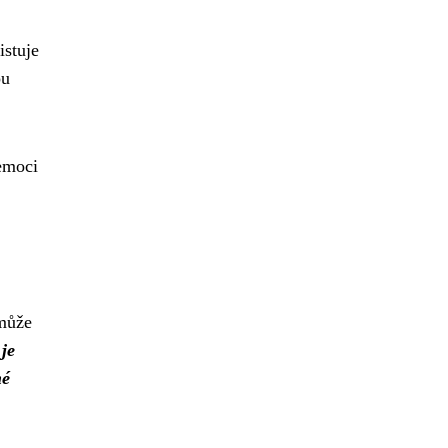
istuje
ou
emoci
 může
 je
né