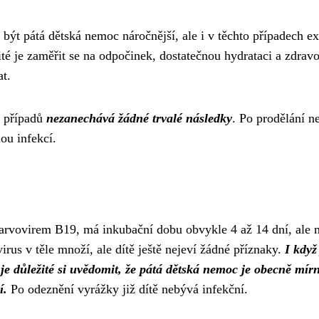
t pátá dětská nemoc náročnější, ale i v těchto případech ex
ité je zaměřit se na odpočinek, dostatečnou hydrataci a zdrav
at.
ě případů
nezanechává žádné trvalé následky
. Po prodělání n
nou infekcí.
arvovirem B19, má inkubační dobu obvykle 4 až 14 dní, ale
rus v těle množí, ale dítě ještě nejeví žádné příznaky.
I když
 je důležité si uvědomit, že pátá dětská nemoc je obecně mír
í.
Po odeznění vyrážky již dítě nebývá infekční.