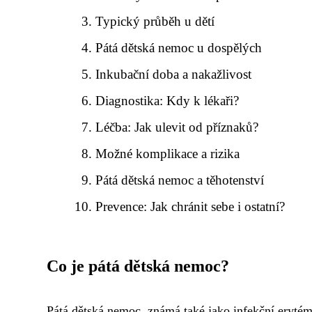
Typický průběh u dětí
Pátá dětská nemoc u dospělých
Inkubační doba a nakažlivost
Diagnostika: Kdy k lékaři?
Léčba: Jak ulevit od příznaků?
Možné komplikace a rizika
Pátá dětská nemoc a těhotenství
Prevence: Jak chránit sebe i ostatní?
Co je pátá dětská nemoc?
Pátá dětská nemoc, známá také jako infekční erytém