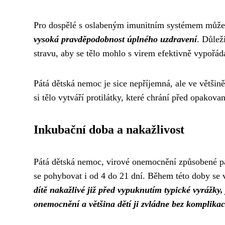
Pro dospělé s oslabeným imunitním systémem může bý
vysoká pravděpodobnost úplného uzdravení
. Důlež
stravu, aby se tělo mohlo s virem efektivně vypořád
Pátá dětská nemoc je sice nepříjemná, ale ve většin
si tělo vytváří protilátky, které chrání před opakova
Inkubační doba a nakažlivost
Pátá dětská nemoc, virové onemocnění způsobené p
se pohybovat i od 4 do 21 dní. Během této doby se vi
dítě nakažlivé již před vypuknutím typické vyrážky,
onemocnění a většina dětí ji zvládne bez komplikac