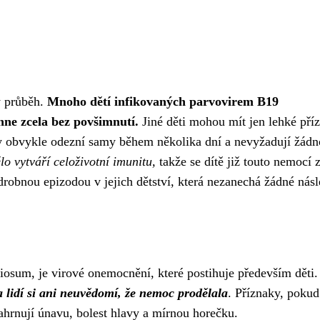
ý průběh.
Mnoho dětí infikovaných parvovirem B19
ne zcela bez povšimnutí.
Jiné děti mohou mít jen lehké pří
ky obvykle odezní samy během několika dní a nevyžadují žád
lo vytváří celoživotní imunitu,
takže se dítě již touto nemocí 
 drobnou epizodou v jejich dětství, která nezanechá žádné nás
iosum, je virové onemocnění, které postihuje především děti.
a lidí si ani neuvědomí, že nemoc prodělala
. Příznaky, pokud
hrnují únavu, bolest hlavy a mírnou horečku.