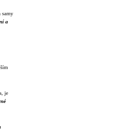
 a samy
ní a
vším
, je
rné
a