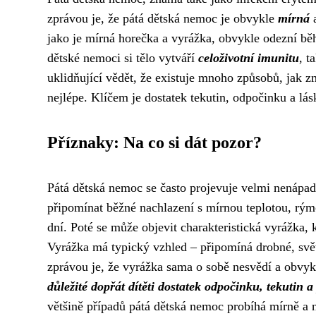
zprávou je, že pátá dětská nemoc je obvykle
mírná
a
jako je mírná horečka a vyrážka, obvykle odezní běh
dětské nemoci si tělo vytváří
celoživotní imunitu
, t
uklidňující vědět, že existuje mnoho způsobů, jak zmí
nejlépe. Klíčem je dostatek tekutin, odpočinku a lá
Příznaky: Na co si dát pozor?
Pátá dětská nemoc se často projevuje velmi nenápadn
připomínat běžné nachlazení s mírnou teplotou, rý
dní. Poté se může objevit charakteristická vyrážka, k
Vyrážka má typický vzhled – připomíná drobné, svět
zprávou je, že vyrážka sama o sobě nesvědí a obvy
důležité dopřát dítěti dostatek odpočinku, tekutin a
většině případů pátá dětská nemoc probíhá mírně a n