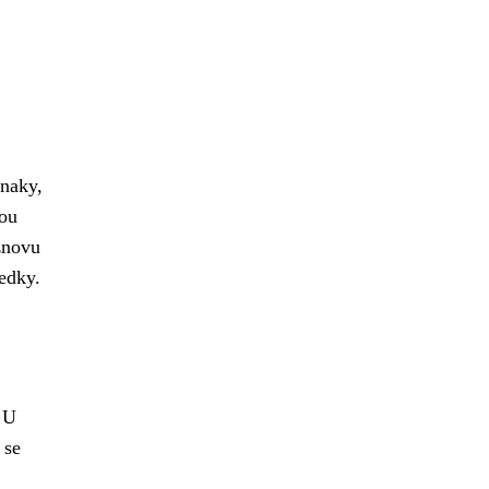
znaky,
nou
znovu
ledky.
 U
 se