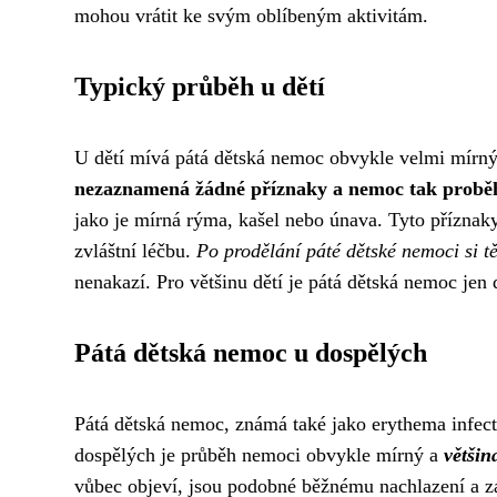
mohou vrátit ke svým oblíbeným aktivitám.
Typický průběh u dětí
U dětí mívá pátá dětská nemoc obvykle velmi mírn
nezaznamená žádné příznaky a nemoc tak proběh
jako je mírná rýma, kašel nebo únava. Tyto přízna
zvláštní léčbu.
Po prodělání páté dětské nemoci si tě
nenakazí. Pro většinu dětí je pátá dětská nemoc jen
Pátá dětská nemoc u dospělých
Pátá dětská nemoc, známá také jako erythema infect
dospělých je průběh nemoci obvykle mírný a
většin
vůbec objeví, jsou podobné běžnému nachlazení a za