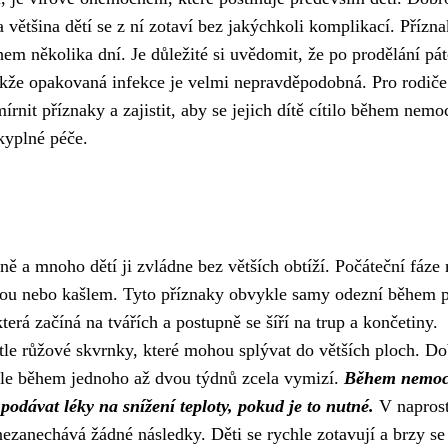
 většina dětí se z ní zotaví bez jakýchkoli komplikací. Přízna
em několika dní. Je důležité si uvědomit, že po prodělání pát
akže opakovaná infekce je velmi nepravděpodobná. Pro rodiče
rnit příznaky a zajistit, aby se jejich dítě cítilo během nemo
skyplné péče.
ě a mnoho dětí ji zvládne bez větších obtíží. Počáteční fáze
mou nebo kašlem. Tyto příznaky obvykle samy odezní během 
terá začíná na tvářích a postupně se šíří na trup a končetiny.
le růžové skvrnky, které mohou splývat do větších ploch. D
kle během jednoho až dvou týdnů zcela vymizí.
Během nemoci
 podávat léky na snížení teploty, pokud je to nutné.
V napros
ezanechává žádné následky. Děti se rychle zotavují a brzy se