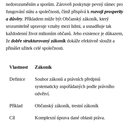
nedorozuměním a sporům. Zároveň poskytuje pevný rámec pro
fungování státu a společnosti, čímž přispívá k
rozvoji prosperity
a důvěry
. Příkladem může být Občanský zákoník, který
srozumitelně upravuje vztahy mezi lidmi, a usnadňuje tak
každodenní život milionům občanů. Jeho existence je důkazem,
že
dobře strukturovaný zákoník
dokáže efektivně sloužit a
přinášet užitek celé společnosti.
Vlastnost
Zákoník
Definice
Soubor zákonů a právních předpisů
systematicky uspořádaných podle právního
odvětví.
Příklad
Občanský zákoník, trestní zákoník
Cíl
Komplexní úprava dané oblasti práva.