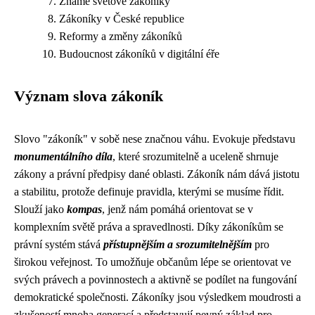
Známé světové zákoníky
Zákoníky v České republice
Reformy a změny zákoníků
Budoucnost zákoníků v digitální éře
Význam slova zákoník
Slovo "zákoník" v sobě nese značnou váhu. Evokuje představu
monumentálního díla
, které srozumitelně a uceleně shrnuje
zákony a právní předpisy dané oblasti. Zákoník nám dává jistotu
a stabilitu, protože definuje pravidla, kterými se musíme řídit.
Slouží jako
kompas
, jenž nám pomáhá orientovat se v
komplexním světě práva a spravedlnosti. Díky zákoníkům se
právní systém stává
přístupnějším a srozumitelnějším
pro
širokou veřejnost. To umožňuje občanům lépe se orientovat ve
svých právech a povinnostech a aktivně se podílet na fungování
demokratické společnosti. Zákoníky jsou výsledkem moudrosti a
zkušeností mnoha generací a představují pevný základ pro