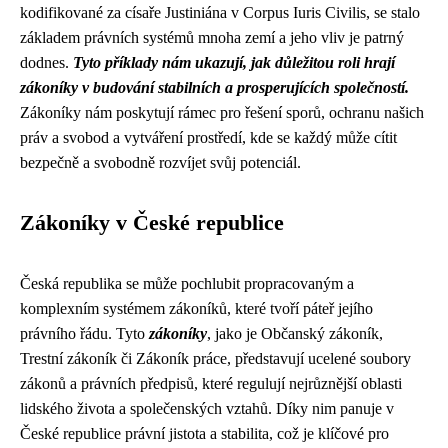
kodifikované za císaře Justiniána v Corpus Iuris Civilis, se stalo
základem právních systémů mnoha zemí a jeho vliv je patrný
dodnes.
Tyto příklady nám ukazují, jak důležitou roli hrají
zákoníky v budování stabilních a prosperujících společností.
Zákoníky nám poskytují rámec pro řešení sporů, ochranu našich
práv a svobod a vytváření prostředí, kde se každý může cítit
bezpečně a svobodně rozvíjet svůj potenciál.
Zákoníky v České republice
Česká republika se může pochlubit propracovaným a
komplexním systémem zákoníků, které tvoří páteř jejího
právního řádu. Tyto
zákoníky
, jako je Občanský zákoník,
Trestní zákoník či Zákoník práce, představují ucelené soubory
zákonů a právních předpisů, které regulují nejrůznější oblasti
lidského života a společenských vztahů. Díky nim panuje v
České republice právní jistota a stabilita, což je klíčové pro