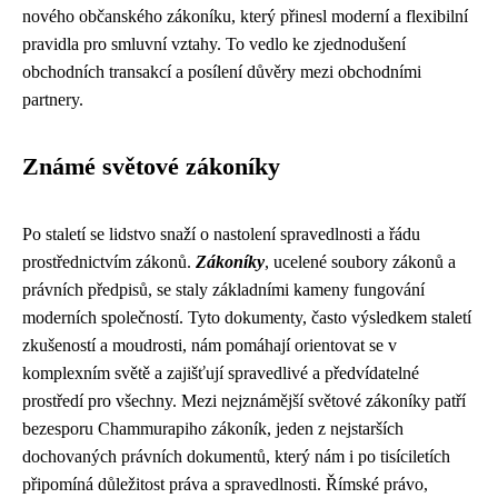
nového občanského zákoníku, který přinesl moderní a flexibilní
pravidla pro smluvní vztahy. To vedlo ke zjednodušení
obchodních transakcí a posílení důvěry mezi obchodními
partnery.
Známé světové zákoníky
Po staletí se lidstvo snaží o nastolení spravedlnosti a řádu
prostřednictvím zákonů.
Zákoníky
, ucelené soubory zákonů a
právních předpisů, se staly základními kameny fungování
moderních společností. Tyto dokumenty, často výsledkem staletí
zkušeností a moudrosti, nám pomáhají orientovat se v
komplexním světě a zajišťují spravedlivé a předvídatelné
prostředí pro všechny. Mezi nejznámější světové zákoníky patří
bezesporu Chammurapiho zákoník, jeden z nejstarších
dochovaných právních dokumentů, který nám i po tisíciletích
připomíná důležitost práva a spravedlnosti. Římské právo,