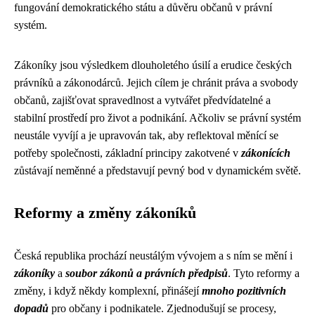
fungování demokratického státu a důvěru občanů v právní
systém.
Zákoníky jsou výsledkem dlouholetého úsilí a erudice českých
právníků a zákonodárců. Jejich cílem je chránit práva a svobody
občanů, zajišťovat spravedlnost a vytvářet předvídatelné a
stabilní prostředí pro život a podnikání. Ačkoliv se právní systém
neustále vyvíjí a je upravován tak, aby reflektoval měnící se
potřeby společnosti, základní principy zakotvené v
zákonících
zůstávají neměnné a představují pevný bod v dynamickém světě.
Reformy a změny zákoníků
Česká republika prochází neustálým vývojem a s ním se mění i
zákoníky
a
soubor zákonů a právních předpisů
. Tyto reformy a
změny, i když někdy komplexní, přinášejí
mnoho pozitivních
dopadů
pro občany i podnikatele. Zjednodušují se procesy,