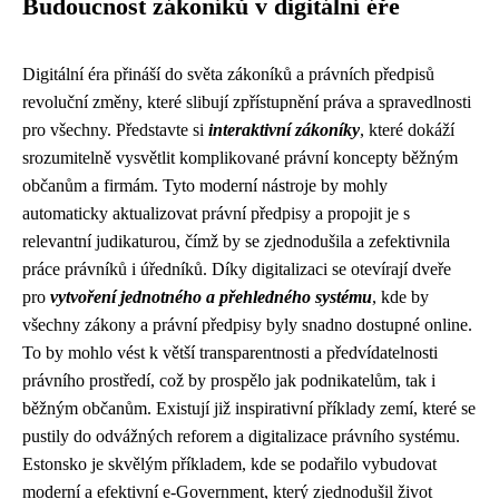
Budoucnost zákoníků v digitální éře
Digitální éra přináší do světa zákoníků a právních předpisů
revoluční změny, které slibují zpřístupnění práva a spravedlnosti
pro všechny. Představte si
interaktivní zákoníky
, které dokáží
srozumitelně vysvětlit komplikované právní koncepty běžným
občanům a firmám. Tyto moderní nástroje by mohly
automaticky aktualizovat právní předpisy a propojit je s
relevantní judikaturou, čímž by se zjednodušila a zefektivnila
práce právníků i úředníků. Díky digitalizaci se otevírají dveře
pro
vytvoření jednotného a přehledného systému
, kde by
všechny zákony a právní předpisy byly snadno dostupné online.
To by mohlo vést k větší transparentnosti a předvídatelnosti
právního prostředí, což by prospělo jak podnikatelům, tak i
běžným občanům. Existují již inspirativní příklady zemí, které se
pustily do odvážných reforem a digitalizace právního systému.
Estonsko je skvělým příkladem, kde se podařilo vybudovat
moderní a efektivní e-Government, který zjednodušil život