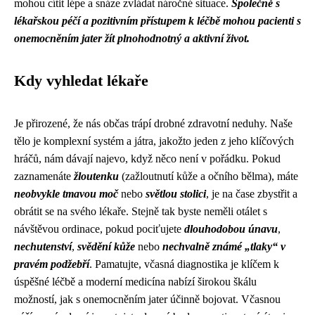
mohou cítit lépe a snáze zvládat náročné situace.
Společně s
lékařskou péčí a pozitivním přístupem k léčbě mohou pacienti s
onemocněním jater žít plnohodnotný a aktivní život.
Kdy vyhledat lékaře
Je přirozené, že nás občas trápí drobné zdravotní neduhy. Naše
tělo je komplexní systém a játra, jakožto jeden z jeho klíčových
hráčů, nám dávají najevo, když něco není v pořádku. Pokud
zaznamenáte
žloutenku
(zažloutnutí kůže a očního bělma), máte
neobvykle tmavou moč
nebo
světlou stolici
, je na čase zbystřit a
obrátit se na svého lékaře. Stejně tak byste neměli otálet s
návštěvou ordinace, pokud pociťujete
dlouhodobou únavu
,
nechutenství
,
svědění kůže
nebo
nechvalně známé „tlaky“ v
pravém podžebří
. Pamatujte, včasná diagnostika je klíčem k
úspěšné léčbě a moderní medicína nabízí širokou škálu
možností, jak s onemocněním jater účinně bojovat. Včasnou