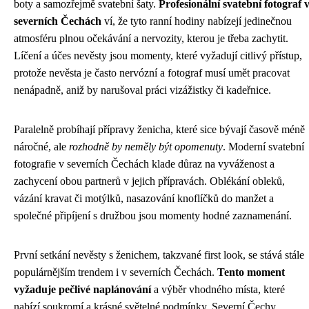
boty a samozřejmě svatební šaty.
Profesionální svatební fotograf 
severních Čechách
ví, že tyto ranní hodiny nabízejí jedinečnou
atmosféru plnou očekávání a nervozity, kterou je třeba zachytit.
Líčení a účes nevěsty jsou momenty, které vyžadují citlivý přístup,
protože nevěsta je často nervózní a fotograf musí umět pracovat
nenápadně, aniž by narušoval práci vizážistky či kadeřnice.
Paralelně probíhají přípravy ženicha, které sice bývají časově méně
náročné, ale
rozhodně by neměly být opomenuty
. Moderní svatební
fotografie v severních Čechách klade důraz na vyváženost a
zachycení obou partnerů v jejich přípravách. Oblékání obleků,
vázání kravat či motýlků, nasazování knoflíčků do manžet a
společné připíjení s družbou jsou momenty hodné zaznamenání.
První setkání nevěsty s ženichem, takzvané first look, se stává stále
populárnějším trendem i v severních Čechách.
Tento moment
vyžaduje pečlivé naplánování
a výběr vhodného místa, které
nabízí soukromí a krásné světelné podmínky. Severní Čechy