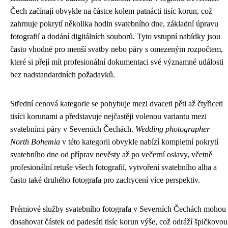
Čech začínají obvykle na částce kolem patnácti tisíc korun, což
zahrnuje pokrytí několika hodin svatebního dne, základní úpravu
fotografií a dodání digitálních souborů. Tyto vstupní nabídky jsou
často vhodné pro menší svatby nebo páry s omezeným rozpočtem,
které si přejí mít profesionální dokumentaci své významné události
bez nadstandardních požadavků.
Střední cenová kategorie se pohybuje mezi dvaceti pěti až čtyřiceti
tisíci korunami a představuje nejčastěji volenou variantu mezi
svatebními páry v Severních Čechách.
Wedding photographer
North Bohemia
v této kategorii obvykle nabízí kompletní pokrytí
svatebního dne od příprav nevěsty až po večerní oslavy, včetně
profesionální retuše všech fotografií, vytvoření svatebního alba a
často také druhého fotografa pro zachycení více perspektiv.
Prémiové služby svatebního fotografa v Severních Čechách mohou
dosahovat částek od padesáti tisíc korun výše, což odráží špičkovou