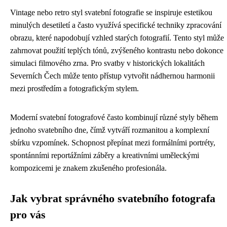
Vintage nebo retro styl svatební fotografie se inspiruje estetikou
minulých desetiletí a často využívá specifické techniky zpracování
obrazu, které napodobují vzhled starých fotografií. Tento styl může
zahrnovat použití teplých tónů, zvýšeného kontrastu nebo dokonce
simulaci filmového zrna. Pro svatby v historických lokalitách
Severních Čech může tento přístup vytvořit nádhernou harmonii
mezi prostředím a fotografickým stylem.
Moderní svatební fotografové často kombinují různé styly během
jednoho svatebního dne, čímž vytváří rozmanitou a komplexní
sbírku vzpomínek. Schopnost přepínat mezi formálními portréty,
spontánními reportážními záběry a kreativními uměleckými
kompozicemi je znakem zkušeného profesionála.
Jak vybrat správného svatebního fotografa
pro vás