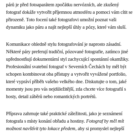
párů je před fotoaparátem zpočátku nervózních, ale zkušený
fotograf dokáže vytvořit příjemnou atmosféru a pomoci vám cítit se
přirozeně. Toto focení také fotografovi umožní poznat vaši
dynamiku jako páru a najít nejlepší úhly a pózy, které vám sluší.
Komunikace ohledně stylu fotografování je naprosto zásadní.
Některé páry preferují tradiční, pózované fotografie, zatímco jiné
upřednostňují dokumentární styl zachycující spontánní okamžiky.
Profesionální svatební fotograf v Severních Čechách by měl být
schopen kombinovat oba přístupy a vytvořit vyvážené portfolio,
které vypráví příběh vašeho velkého dne. Diskutujte o tom, jaké
momenty jsou pro vás nejdůležitější, zda chcete více fotografií s
hosty, detail záběrů nebo romantických portrétů.
Příprava zahrnuje také praktické záležitosti, jako je seznámení
fotografa s místy konání obřadu a hostiny.
Fotograf by měl mít
možnost navštívit tyto lokace předem
, aby si promyslel nejlepší