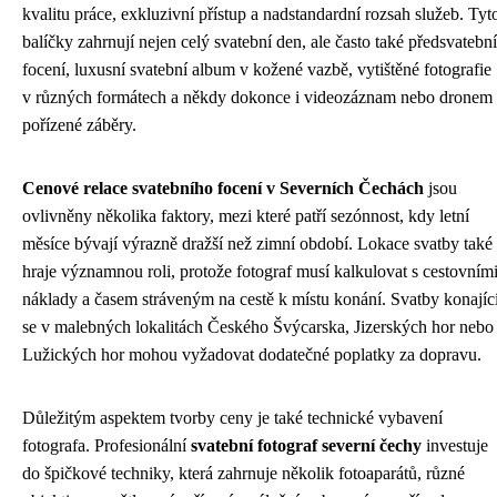
kvalitu práce, exkluzivní přístup a nadstandardní rozsah služeb. Tyt
balíčky zahrnují nejen celý svatební den, ale často také předsvatební
focení, luxusní svatební album v kožené vazbě, vytištěné fotografie
v různých formátech a někdy dokonce i videozáznam nebo dronem
pořízené záběry.
Cenové relace svatebního focení v Severních Čechách
jsou
ovlivněny několika faktory, mezi které patří sezónnost, kdy letní
měsíce bývají výrazně dražší než zimní období. Lokace svatby také
hraje významnou roli, protože fotograf musí kalkulovat s cestovním
náklady a časem stráveným na cestě k místu konání. Svatby konajíc
se v malebných lokalitách Českého Švýcarska, Jizerských hor nebo
Lužických hor mohou vyžadovat dodatečné poplatky za dopravu.
Důležitým aspektem tvorby ceny je také technické vybavení
fotografa. Profesionální
svatební fotograf severní čechy
investuje
do špičkové techniky, která zahrnuje několik fotoaparátů, různé