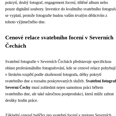
pokrytí, druhý fotograf, engagement focení, tištěné album nebo
pouze digitální soubory. Investice do kvalitního svatebního fotograf
se vyplatí, protože fotografie budou vaším trvalým dědictvím z
tohoto výjimečného dne.
Cenové relace svatebního focení v Severních
Čechách
Svatební fotografie v Severních Čechách představuje specifickou
oblast profesionálního fotografování, kde se cenové relace pohybují
v širokém rozpětí podle zkušeností fotografa, délky pokrytí
svatebního dne a rozsahu poskytovaných služeb.
Svatební fotograf
Severní Čechy
musí zohlednit nejen samotnou práci během
svatebního dne, ale také náročnou postprodukci, která může zabrat
desítky hodin práce.
Základní cenové balíčky pro svatební focení v regionu Severních