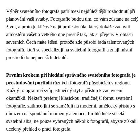
Výběr svatebního fotografa patří mezi nejdůležitější rozhodnutí při
plánování vaší svatby. Fotografie budou tím, co vám zůstane na cel
život, a proto je klíčové najít profesionála, který dokáže zachytit
atmosféru vašeho velkého dne přesně tak, jak si přejete. V oblasti
severních Čech máte štěstí, protože zde působí řada talentovaných
fotografů, kteří se specializují na svatební fotografii a znají místní
prostředí do nejmenších detailů.
Prvním krokem při hledání správného svatebního fotografa je
prostudování portfolií
různých fotografů působících v regionu.
Každý fotograf má svůj jedinečný styl a přístup k zachycení
okamžiků. Někteří preferují klasickou, tradičnější formu svatební
fotografie, zatímco jiní se zaměřují na moderní, umělecký přístup s
důrazem na spontánní momenty a emoce. Prohlédněte si celá
svatební alba, ne pouze vybraných několik fotografií, abyste získali
ucelený přehled o práci fotografa.