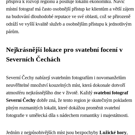
přispívá k rozvoji regionu a posiluje lokální ekonomiku. Navíc
místní fotograf má často osobnější přístup ke klientům a větší zájem
na budování dlouhodobé reputace ve své oblasti, což se přirozeně
odráží ve vyšší kvalitě služeb a osobnějším přístupu k jednotlivým
párům.
Nejkrásnější lokace pro svatební focení v
Severních Čechách
Severní Čechy nabízejí svatebním fotografům i novomanželům
neuvěřitelné množství kouzelných míst, která dokonale dotvoří
atmosféru nejkrásnějšího dne v životě. Každý
svatební fotograf
Severní Čechy
dobře zná, že tento region je skutečným pokladem
plným rozmanitých lokalit, které dokážou proměnit svatební
fotografie v umělecká díla s nádechem romantiky i majestátnosti.
Jedním z nejpůsobivějších míst jsou bezpochyby
Lužické hory
,