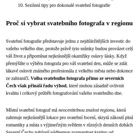
Sezónní tipy pro dokonalé svatební fotografie
Proč si vybrat svatebního fotografa v regionu
Svatební fotografie představuje jednu z nejdůležitějších investic do
vašeho velkého dne, protože právě tyto snímky budou provázet cel
váš život a připomínat nejkrásnější okamžiky oslavy lásky. Když
přemýšlíte o výběru fotografa pro váš svatební den, může se zdát
lákavé oslovit známého profesionála z velkého města nebo dokonce
ze zahraničí.
Volba svatebního fotografa přímo ze severních
Čech však přináší řadu výhod
, které mohou zásadně ovlivnit
kvalitu i celkový průběh fotografování vašeho svatebního dne.
Místní svatební fotograf má
neocenitelnou znalost regionu
, která
zahrnuje nejkrásnější lokace pro svatební focení, skrytá zákoutí plná
romantiky a místa s výjimečným světlem v různých denních dobách
Severní Čechy nabízejí nádhernou rozmanitost krajiny od