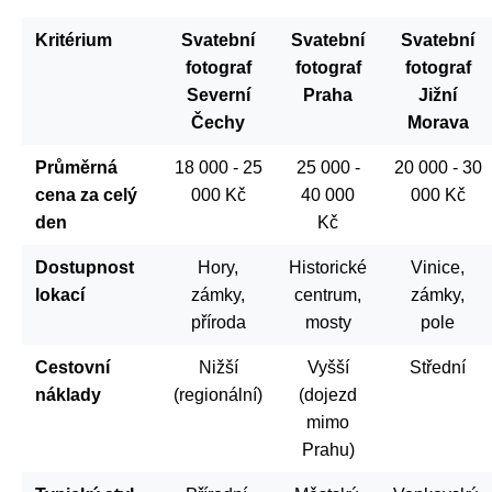
Kritérium
Svatební
Svatební
Svatební
fotograf
fotograf
fotograf
Severní
Praha
Jižní
Čechy
Morava
Průměrná
18 000 - 25
25 000 -
20 000 - 30
cena za celý
000 Kč
40 000
000 Kč
den
Kč
Dostupnost
Hory,
Historické
Vinice,
lokací
zámky,
centrum,
zámky,
příroda
mosty
pole
Cestovní
Nižší
Vyšší
Střední
náklady
(regionální)
(dojezd
mimo
Prahu)