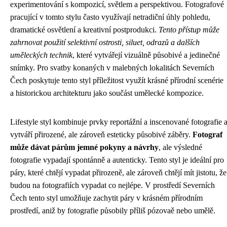
experimentování s kompozicí, světlem a perspektivou. Fotografové
pracující v tomto stylu často využívají netradiční úhly pohledu,
dramatické osvětlení a kreativní postprodukci.
Tento přístup může
zahrnovat použití selektivní ostrosti, siluet, odrazů a dalších
uměleckých technik
, které vytvářejí vizuálně působivé a jedinečné
snímky. Pro svatby konaných v malebných lokalitách Severních
Čech poskytuje tento styl příležitost využít krásné přírodní scenérie
a historickou architekturu jako součást umělecké kompozice.
Lifestyle styl kombinuje prvky reportážní a inscenované fotografie 
vytváří přirozené, ale zároveň esteticky působivé záběry.
Fotograf
může dávat párům jemné pokyny a návrhy
, ale výsledné
fotografie vypadají spontánně a autenticky. Tento styl je ideální pro
páry, které chtějí vypadat přirozeně, ale zároveň chtějí mít jistotu, že
budou na fotografiích vypadat co nejlépe. V prostředí Severních
Čech tento styl umožňuje zachytit páry v krásném přírodním
prostředí, aniž by fotografie působily příliš pózovaě nebo umělě.