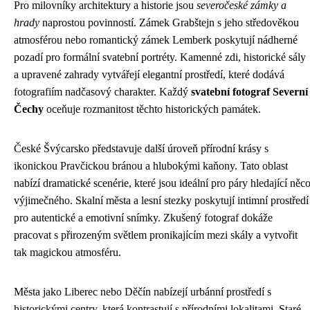
Pro milovníky architektury a historie jsou
severočeské zámky a
hrady
naprostou povinností. Zámek Grabštejn s jeho středověkou
atmosférou nebo romantický zámek Lemberk poskytují nádherné
pozadí pro formální svatební portréty. Kamenné zdi, historické sály
a upravené zahrady vytvářejí elegantní prostředí, které dodává
fotografiím nadčasový charakter. Každý
svatební fotograf Severní
Čechy
oceňuje rozmanitost těchto historických památek.
České Švýcarsko představuje další úroveň přírodní krásy s
ikonickou Pravčickou bránou a hlubokými kaňony. Tato oblast
nabízí dramatické scenérie, které jsou ideální pro páry hledající něc
výjimečného. Skalní města a lesní stezky poskytují intimní prostředí
pro autentické a emotivní snímky. Zkušený fotograf dokáže
pracovat s přirozeným světlem pronikajícím mezi skály a vytvořit
tak magickou atmosféru.
Města jako Liberec nebo Děčín nabízejí urbánní prostředí s
historickými centry, která kontrastují s přírodními lokalitami. Staré