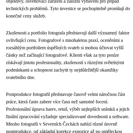
objektivy, osvětlovací zařízení a záložní vybavení pro případ
technických problémů. Tyto investice se pochopitelně promítají do
konečné ceny služeb.
Zkušenosti a portfolio fotografa představují další významný faktor
ovlivňující cenu. Fotografové s mnohaletou praxí, oceněními a
rozsáhlým portfoliem úspěšných svateb si mohou účtovat vyšší
částky než začínající fotografové. Klienti však za tyto peníze
získávají jistotu profesionality, zkušeností s různými světelnými
podmínkami a schopnost zachytit ty nejdůležitější okamžiky
svatebního dne.
Postprodukce fotografií představuje časově velmi náročnou část
práce, která často zabere více času než samotné focení.
Profesionální úprava barev, retuš, výběr nejlepších snímků a jejich
finální zpracování vyžaduje specializované dovednosti a software.
Mnoho fotografů v Severních Čechách nabízí různé úrovně
postprodukce, od základní korekce expozice až po uměleckou