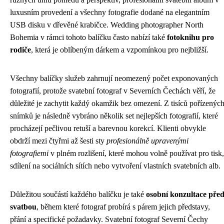
luxusním provedení a všechny fotografie dodané na elegantním
USB disku v dřevěné krabičce. Wedding photographer North
Bohemia v rámci tohoto balíčku často nabízí také
fotoknihu pro
rodiče
, která je oblíbeným dárkem a vzpomínkou pro nejbližší.
Všechny balíčky služeb zahrnují neomezený počet exponovaných
fotografií, protože svatební fotograf v Severních Čechách věří, že
důležité je zachytit každý okamžik bez omezení. Z tisíců pořízenýc
snímků je následně vybráno několik set nejlepších fotografií, které
procházejí pečlivou retuší a barevnou korekcí. Klienti obvykle
obdrží mezi čtyřmi až šesti sty
profesionálně upravenými
fotografiemi
v plném rozlišení, které mohou volně používat pro tisk,
sdílení na sociálních sítích nebo vytvoření vlastních svatebních alb.
Důležitou součástí každého balíčku je také
osobní konzultace pře
svatbou
, během které fotograf probírá s párem jejich představy,
přání a specifické požadavky. Svatební fotograf Severní Čechy