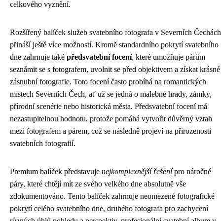
celkového vyznění.
Rozšířený balíček služeb svatebního fotografa v Severních Čechách
přináší ještě více možností. Kromě standardního pokrytí svatebního
dne zahrnuje také
předsvatební focení
, které umožňuje párům
seznámit se s fotografem, uvolnit se před objektivem a získat krásné
zásnubní fotografie. Toto focení často probíhá na romantických
místech Severních Čech, ať už se jedná o malebné hrady, zámky,
přírodní scenérie nebo historická města. Předsvatební focení má
nezastupitelnou hodnotu, protože pomáhá vytvořit důvěrný vztah
mezi fotografem a párem, což se následně projeví na přirozenosti
svatebních fotografií.
Premium balíček představuje
nejkomplexnější řešení
pro náročné
páry, které chtějí mít ze svého velkého dne absolutně vše
zdokumentováno. Tento balíček zahrnuje neomezené fotografické
pokrytí celého svatebního dne, druhého fotografa pro zachycení
různých úhlů pohledu a perspektiv, profesionální svatební album v