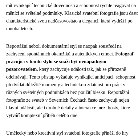
mít vynikající technické dovednosti a schopnost rychle reagovat na
měnící se světelné podmínky. Klasické svatební fotografie jsou čast
charakteristické svou nadčasovostью a elegancí, která vydrží i po
mnoha letech.
Reportážní neboli dokumentární styl se naopak soustředí na
zachycení spontánních okamžiků a autentických emocí.
Fotograf
pracující v tomto stylu se snaží být nenápadným
pozorovatelem
, který zachycuje události tak, jak se přirozeně
odehrávají. Tento přístup vyžaduje vynikající anticipaci, schopnost
předvídat důležité momenty a technickou zdatnost pro práci v
různých světelných podmínkách bez použití blesku. Reportážní
fotografie ze svateb v Severních Čechách často zachycují nejen
hlavní události, ale i drobné detaily a interakce mezi hosty, které
vytváří komplexní příběh celého dne.
Umělecký nebo kreativní styl svatební fotografie přináší do hry