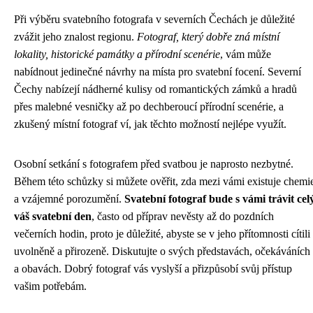
Při výběru svatebního fotografa v severních Čechách je důležité
zvážit jeho znalost regionu.
Fotograf, který dobře zná místní
lokality, historické památky a přírodní scenérie
, vám může
nabídnout jedinečné návrhy na místa pro svatební focení. Severní
Čechy nabízejí nádherné kulisy od romantických zámků a hradů
přes malebné vesničky až po dechberoucí přírodní scenérie, a
zkušený místní fotograf ví, jak těchto možností nejlépe využít.
Osobní setkání s fotografem před svatbou je naprosto nezbytné.
Během této schůzky si můžete ověřit, zda mezi vámi existuje chemi
a vzájemné porozumění.
Svatební fotograf bude s vámi trávit cel
váš svatební den
, často od příprav nevěsty až do pozdních
večerních hodin, proto je důležité, abyste se v jeho přítomnosti cítili
uvolněně a přirozeně. Diskutujte o svých představách, očekáváních
a obavách. Dobrý fotograf vás vyslyší a přizpůsobí svůj přístup
vašim potřebám.