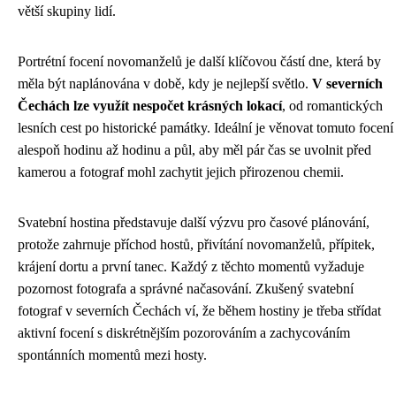
větší skupiny lidí.
Portrétní focení novomanželů je další klíčovou částí dne, která by
měla být naplánována v době, kdy je nejlepší světlo.
V severních
Čechách lze využít nespočet krásných lokací
, od romantických
lesních cest po historické památky. Ideální je věnovat tomuto focení
alespoň hodinu až hodinu a půl, aby měl pár čas se uvolnit před
kamerou a fotograf mohl zachytit jejich přirozenou chemii.
Svatební hostina představuje další výzvu pro časové plánování,
protože zahrnuje příchod hostů, přivítání novomanželů, přípitek,
krájení dortu a první tanec. Každý z těchto momentů vyžaduje
pozornost fotografa a správné načasování. Zkušený svatební
fotograf v severních Čechách ví, že během hostiny je třeba střídat
aktivní focení s diskrétnějším pozorováním a zachycováním
spontánních momentů mezi hosty.