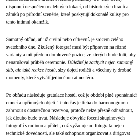
disponují nespočtem malebných lokací, od historických hradů a
zámků po přírodní scenérie, které poskytují dokonalé kulisy pro
tento intimní okamžik.
Samotný obřad, ať už civilní nebo církevní, je srdcem celého
svatebního dne. Zkušený fotograf musí být připraven na různé
varianty a mít předem domluvené pozice, ze kterých bude fotit, aby
nenarušoval průběh ceremonie.
Důležité je zachytit nejen samotný
slib, ale také reakce hostů
, slzy dojetí rodičů a všechny ty drobné
momenty, které vytváří jedinečnou atmosféru.
Po obřadu následuje gratulace hostů, což je období plné spontánníc
emocí a upřímných objetí. Tento čas je třeba do harmonogramu
zahrnout s dostatečnou rezervou, protože nelze přesně odhadnout,
jak dlouho bude trvat. Následuje obvykle focení skupinových
fotografií s rodinou a přáteli, což vyžaduje od fotografa nejen
technické dovednosti, ale také schopnost organizovat a dirigovat