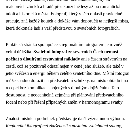
malebných zámků a hradů přes kouzelné lesy až po romantická
údolí a historická města. Fotograf, který v této oblasti pravidelně
pracuje, zná každý koutek a dokáže vám doporučit ta nejlepší místa,
která dokonale ladí s vaší představou o svatebních fotografiích.
Praktická stránka spolupráce s regionálním fotografem je rovněž
velmi důležitá.
Svatební fotograf ze severních Čech nemusí
počítat s dlouhými cestovními náklady
ani s časem stráveným na
cestě, což se pozitivně odrazí nejen v ceně jeho služeb, ale také v
jeho svěžesti a energii během celého svatebního dne. Místní fotogra
může snadno dorazit na předsvatební schůzky, na místo obřadu i na
recepci bez komplikací spojených s dlouhým dojížděním. Tato
dostupnost je neocenitelná zejména při plánování předsvatebního
focení nebo při řešení případných změn v harmonogramu svatby.
Znalost místních podmínek představuje další významnou výhodu.
Regionální fotograf má zkušenosti s místními svatebními salony,