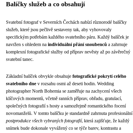
Balíčky služeb a co obsahují
Svatební fotograf v Severních Čechách nabízí různorodé balíčky
služeb, které jsou pečlivě sestaveny tak, aby vyhovovaly
specifickým potřebám každého svatebního páru. Každý balíček je
navržen s ohledem na
individuální přání snoubenců
a zahrnuje
komplexní fotografické služby od příprav nevěsty až po závěrečný
svatební tanec.
Základní balíček obvykle obsahuje
fotografické pokrytí celého
svatebního dne
v rozsahu osmi až deseti hodin. Wedding
photographer North Bohemia se zaměřuje na zachycení všech
klíčových momentů, včetně ranních příprav, obřadu, gratulací,
společných fotografií s hosty a samozřejmě romantického focení
novomanželů. V tomto balíčku je standardně zahrnuta profesionální
postprodukce všech vybraných fotografií
, která zajišťuje, že každý
snímek bude dokonale vyvážený co se týče barev, kontrastu a