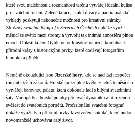
které svou malebností a rozmanitostí terénu vytvářejí ideální kulisu
pro svatební focení. Zelené kopce, skalní útvary a panoramatické
výhledy poskytují nekonečné možnosti pro kreativní snímky.
Zkušený
svatební fotograf v Severních Čechách
dokáže využít
měnící se světlo mezi stromy a vytvořit tak intimní atmosféru plnou
emocí. Oblasti kolem Oybin nebo Jonsdorf nabízejí kombinaci
přírodní krásy s historickými prvky, které dodávají fotografiím
hloubku a příběh.
Neméně okouzlující jsou
Jizerské hory
, kde se nachází nespočet
romantických zákoutí. Horské louky plné květin v letních měsících
vytvářejí barevnou paletu, která dokonale ladí s bílými svatebními
šaty. Vodopády a horské potoky přidávají dynamiku a přirozenou
svěžest do svatebních portrétů. Profesionální svatební fotograf
dokáže využít tyto přírodní prvky k vytvoření snímků, které budou
novomanželé uchovávat celý život.