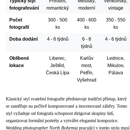
Typický styl
Přírodní,
Městský,
Venkovský,
fotografování
romantický
moderní
vintage
Počet
300 - 500
400 - 600
350 - 550
fotografií
ks
ks
ks
Doba dodání
4 - 6 týdnů
6 - 8
4 - 6 týdnů
týdnů
Oblíbené
Liberec,
Karlův
Lednice,
lokace
Ještěd,
most,
Mikulov,
Česká Lípa
Petřín,
Pálava
Vyšehrad
Klasický styl svatební fotografie představuje tradiční přístup, který
se zaměřuje na pečlivě komponované a inscenované záběry. Tento
styl vyžaduje od fotografa schopnost dirigovat skupiny lidí,
organizovat formální portréty a vytvářet elegantní kompozice.
Wedding photographer North Bohemia
pracující v tomto stylu musí