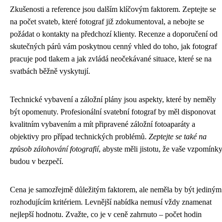
Zkušenosti a reference jsou dalším klíčovým faktorem. Zeptejte se
na počet svateb, které fotograf již zdokumentoval, a nebojte se
požádat o kontakty na předchozí klienty. Recenze a doporučení od
skutečných párů vám poskytnou cenný vhled do toho, jak fotograf
pracuje pod tlakem a jak zvládá neočekávané situace, které se na
svatbách běžně vyskytují.
Technické vybavení a záložní plány jsou aspekty, které by neměly
být opomenuty. Profesionální svatební fotograf by měl disponovat
kvalitním vybavením a mít připravené záložní fotoaparáty a
objektivy pro případ technických problémů.
Zeptejte se také na
způsob zálohování fotografií
, abyste měli jistotu, že vaše vzpomínk
budou v bezpečí.
Cena je samozřejmě důležitým faktorem, ale neměla by být jediným
rozhodujícím kritériem. Levnější nabídka nemusí vždy znamenat
nejlepší hodnotu. Zvažte, co je v ceně zahrnuto – počet hodin