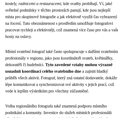
kostely, radnicemi a restauracemi
, kde svatby probíhají. Ví, jaké
světelné podmínky v těchto prostorách panují, kde jsou nejlepší
místa pro skupinové fotografie a jak efektivně využít čas vyhrazený
na focení. Tato obeznámenost s prostředím umožňuje fotografovi
pracovat rychleji a efektivněji, což znamená více času pro vás a vaš
hosty na oslavy.
Místní svatební fotograf také často spolupracuje s dalšími svatebním
profesionály v regionu, jako jsou koordinátoři svateb, květinářky,
dekoratéři či hudebníci.
Tyto zavedené vztahy mohou výrazně
usnadnit koordinaci celého svatebního dne
a zajistit hladký
průběh všech aktivit. Fotograf, který zná ostatní dodavatele, dokáže
lépe komunikovat a synchronizovat své aktivity s jejich prací, což
vede k lepším výsledkům pro všechny zúčastněné.
Volba regionálního fotografa také znamená podporu místního
podnikání a komunity. Investice do služeb místních profesionálů