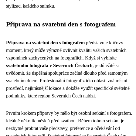
stylizaci každého snímku.
Příprava na svatební den s fotografem
Příprava na svatební den s fotografem
představuje klíčový
moment, který může výrazně ovlivnit kvalitu vašich svatebních
vzpomínek zachycených na fotografiích. Když si vybíráte
svatebního fotografa v Severních Čechách
, je důležité si
uvědomit, že úspěšná spolupráce začíná dlouho před samotným
svatebním dnem. Profesionální fotograf z této oblasti zná místní
prostředí, nejkrásnější lokace a dokáže využít specifické světelné
podmínky, které region Severních Čech nabízí.
Prvním krokem přípravy by mělo být osobní setkání s fotografem,
ideálně několik měsíců před svatbou. Během tohoto setkání je
nezbytné probrat vaše představy, preference a očekávání od
svatebních fotografií.
Svatební fotograf ze Severních Čech
vám