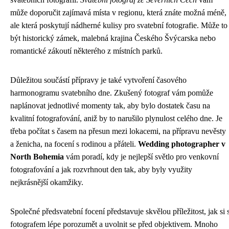
může doporučit zajímavá místa v regionu, která znáte možná méně,
ale která poskytují nádherné kulisy pro svatební fotografie. Může to
být historický zámek, malebná krajina Českého Švýcarska nebo
romantické zákoutí některého z místních parků.
Důležitou součástí přípravy je také vytvoření časového
harmonogramu svatebního dne. Zkušený fotograf vám pomůže
naplánovat jednotlivé momenty tak, aby bylo dostatek času na
kvalitní fotografování, aniž by to narušilo plynulost celého dne. Je
třeba počítat s časem na přesun mezi lokacemi, na přípravu nevěsty
a ženicha, na focení s rodinou a přáteli.
Wedding photographer v
North Bohemia
vám poradí, kdy je nejlepší světlo pro venkovní
fotografování a jak rozvrhnout den tak, aby byly využity
nejkrásnější okamžiky.
Společné předsvatební focení představuje skvělou příležitost, jak si 
fotografem lépe porozumět a uvolnit se před objektivem. Mnoho