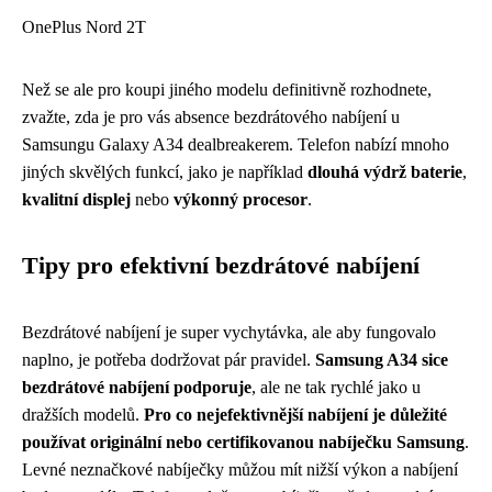
OnePlus Nord 2T
Než se ale pro koupi jiného modelu definitivně rozhodnete,
zvažte, zda je pro vás absence bezdrátového nabíjení u
Samsungu Galaxy A34 dealbreakerem. Telefon nabízí mnoho
jiných skvělých funkcí, jako je například
dlouhá výdrž baterie
,
kvalitní displej
nebo
výkonný procesor
.
Tipy pro efektivní bezdrátové nabíjení
Bezdrátové nabíjení je super vychytávka, ale aby fungovalo
naplno, je potřeba dodržovat pár pravidel.
Samsung A34 sice
bezdrátové nabíjení podporuje
, ale ne tak rychlé jako u
dražších modelů.
Pro co nejefektivnější nabíjení je důležité
používat originální nebo certifikovanou nabíječku Samsung
.
Levné neznačkové nabíječky můžou mít nižší výkon a nabíjení