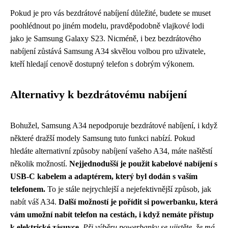
Pokud je pro vás bezdrátové nabíjení důležité, budete se muset
poohlédnout po jiném modelu, pravděpodobně vlajkové lodi
jako je Samsung Galaxy S23. Nicméně, i bez bezdrátového
nabíjení zůstává Samsung A34 skvělou volbou pro uživatele,
kteří hledají cenově dostupný telefon s dobrým výkonem.
Alternativy k bezdrátovému nabíjení
Bohužel, Samsung A34 nepodporuje bezdrátové nabíjení, i když
některé dražší modely Samsung tuto funkci nabízí. Pokud
hledáte alternativní způsoby nabíjení vašeho A34, máte naštěstí
několik možností.
Nejjednodušší je použít kabelové nabíjení s
USB-C kabelem a adaptérem, který byl dodán s vaším
telefonem.
To je stále nejrychlejší a nejefektivnější způsob, jak
nabít váš A34.
Další možností je pořídit si powerbanku, která
vám umožní nabít telefon na cestách, i když nemáte přístup
k elektrické zásuvce.
Při výběru powerbanky se ujistěte, že má