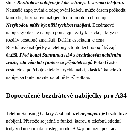
stole.
Bezdrátové nabíjení je také šetrnější k vašemu telefonu.
Neustálé zapojování a odpojování kabelu může časem poškodit
konektor, bezdrátové nabíjení tento problém eliminuje.
Nevýhodou může být nižší rychlost nabíjení.
Bezdrátové
nabíječky obecně nabíjejí pomaleji než ty klasické, i když se
rozdíly postupně zmenšují. Dalším aspektem je cena.
Bezdrátové nabíječky a telefony s touto technologií bývají
dražší.
Před koupí Samsungu A34 s bezdrátovým nabíjením
zvažte, zda vám tato funkce za příplatek stojí.
Pokud často
cestujete a potřebujete telefon rychle nabít, klasická kabelová
nabíječka bude pravděpodobně lepší volbou.
Doporučené bezdrátové nabíječky pro A34
Telefon Samsung Galaxy A34 bohužel
nepodporuje
bezdrátové
nabíjení. Přestože se jedná o funkci, kterou u telefonů střední
třídy vídáme čím dál častěji, model A34 ji bohužel postrádá.