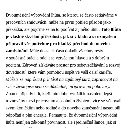
Dvouměsíční výpovědní lhůta, se kterou se často setkáváme v
pracovních smlouvách, může na první pohled působit jako
překážka, ale pojďme se na to podívat z jiného úhlu.
Tato lhůta
je vlastně skvělou příležitostí, jak si v klidu a s rozmyslem
připravit vše potřebné pro hladký přechod do nového
zaměstnání.
Máte dostatek času doladit všechny resty
v současné práci a odejít se vztyčenou hlavou a s dobrým
pocitem. Zároveň získáváte prostor pro sebevzdělávání a rozvoj
dovedností, které vám pomohou uspět ve vaší další kariéře.
Můžete se například přihlásit na zajímavý kurz, zapracovat na
svém životopise nebo se důkladněji připravit na pohovory.
Známe případy lidí, kteří tuto dobu využili k nastolení lepší
rovnováhy mezi pracovním a osobním životem, více se věnovali
svým koníčkům nebo rodině a do nového zaměstnání nastoupili
odpočatí a plní energie. Pamatujte, že dvouměsíční výpovědní
lhůta není jen zákonná povinnost, ale i jedinečná šance, jak si