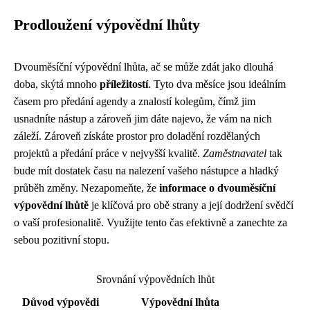
Prodloužení výpovědní lhůty
Dvouměsíční výpovědní lhůta, ač se může zdát jako dlouhá
doba, skýtá mnoho
příležitostí
. Tyto dva měsíce jsou ideálním
časem pro předání agendy a znalostí kolegům, čímž jim
usnadníte nástup a zároveň jim dáte najevo, že vám na nich
záleží. Zároveň získáte prostor pro doladění rozdělaných
projektů a předání práce v nejvyšší kvalitě.
Zaměstnavatel
tak
bude mít dostatek času na nalezení vašeho nástupce a hladký
průběh změny. Nezapomeňte, že
informace o dvouměsíční
výpovědní lhůtě
je klíčová pro obě strany a její dodržení svědčí
o vaší profesionalitě. Využijte tento čas efektivně a zanechte za
sebou pozitivní stopu.
Srovnání výpovědních lhůt
Důvod výpovědi
Výpovědní lhůta