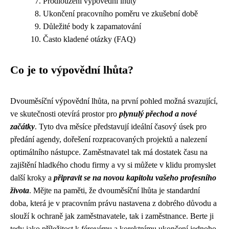
Prodloužení výpovědní lhůty
Ukončení pracovního poměru ve zkušební době
Důležité body k zapamatování
Často kladené otázky (FAQ)
Co je to výpovědní lhůta?
Dvouměsíční výpovědní lhůta, na první pohled možná svazující,
ve skutečnosti otevírá prostor pro
plynulý přechod a nové
začátky
. Tyto dva měsíce představují ideální časový úsek pro
předání agendy, dořešení rozpracovaných projektů a nalezení
optimálního nástupce. Zaměstnavatel tak má dostatek času na
zajištění hladkého chodu firmy a vy si můžete v klidu promyslet
další kroky a
připravit se na novou kapitolu vašeho profesního
života
. Mějte na paměti, že dvouměsíční lhůta je standardní
doba, která je v pracovním právu nastavena z dobrého důvodu a
slouží k ochraně jak zaměstnavatele, tak i zaměstnance. Berte ji
tedy jako příležitost k férovému a korektnímu ukončení jednoho