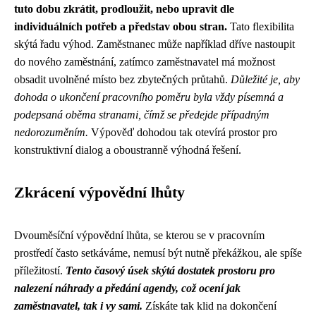
tuto dobu zkrátit, prodloužit, nebo upravit dle
individuálních potřeb a představ obou stran.
Tato flexibilita
skýtá řadu výhod. Zaměstnanec může například dříve nastoupit
do nového zaměstnání, zatímco zaměstnavatel má možnost
obsadit uvolněné místo bez zbytečných průtahů.
Důležité je, aby
dohoda o ukončení pracovního poměru byla vždy písemná a
podepsaná oběma stranami, čímž se předejde případným
nedorozuměním.
Výpověď dohodou tak otevírá prostor pro
konstruktivní dialog a oboustranně výhodná řešení.
Zkrácení výpovědní lhůty
Dvouměsíční výpovědní lhůta, se kterou se v pracovním
prostředí často setkáváme, nemusí být nutně překážkou, ale spíše
příležitostí.
Tento časový úsek skýtá dostatek prostoru pro
nalezení náhrady a předání agendy, což ocení jak
zaměstnavatel, tak i vy sami.
Získáte tak klid na dokončení