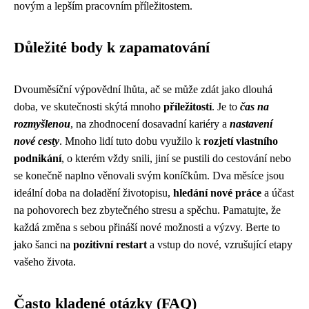
novým a lepším pracovním příležitostem.
Důležité body k zapamatování
Dvouměsíční výpovědní lhůta, ač se může zdát jako dlouhá
doba, ve skutečnosti skýtá mnoho
příležitostí
. Je to
čas na
rozmyšlenou
, na zhodnocení dosavadní kariéry a
nastavení
nové cesty
. Mnoho lidí tuto dobu využilo k
rozjetí vlastního
podnikání
, o kterém vždy snili, jiní se pustili do cestování nebo
se konečně naplno věnovali svým koníčkům. Dva měsíce jsou
ideální doba na doladění životopisu,
hledání nové práce
a účast
na pohovorech bez zbytečného stresu a spěchu. Pamatujte, že
každá změna s sebou přináší nové možnosti a výzvy. Berte to
jako šanci na
pozitivní restart
a vstup do nové, vzrušující etapy
vašeho života.
Často kladené otázky (FAQ)