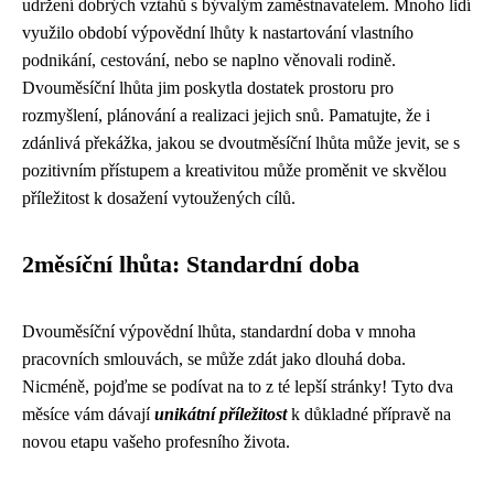
udržení dobrých vztahů s bývalým zaměstnavatelem. Mnoho lidí
využilo období výpovědní lhůty k nastartování vlastního
podnikání, cestování, nebo se naplno věnovali rodině.
Dvouměsíční lhůta jim poskytla dostatek prostoru pro
rozmyšlení, plánování a realizaci jejich snů. Pamatujte, že i
zdánlivá překážka, jakou se dvoutměsíční lhůta může jevit, se s
pozitivním přístupem a kreativitou může proměnit ve skvělou
příležitost k dosažení vytoužených cílů.
2měsíční lhůta: Standardní doba
Dvouměsíční výpovědní lhůta, standardní doba v mnoha
pracovních smlouvách, se může zdát jako dlouhá doba.
Nicméně, pojďme se podívat na to z té lepší stránky! Tyto dva
měsíce vám dávají
unikátní příležitost
k důkladné přípravě na
novou etapu vašeho profesního života.