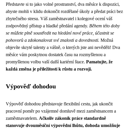
Představte si to jako volné prostranství, dva měsíce k dispozici,
abyste mohli v klidu dokončit rozdělané úkoly a předat práci bez
zbytečného stresu. Váš zaměstnavatel i kolegové ocení váš
zodpovědný přístup a hladké předání agendy.
Během této doby
se můžete plně soustředit na hledání nové práce, účastnit se
pohovorů a zdokonalovat své znalosti a dovednosti.
Možná
objevíte skryté talenty a vášně, o kterých jste ani nevěděli! Dva
měsíce vám poskytnou dostatek času na rozmyšlenou a
promyšlenou volbu vaší další kariérní štace.
Pamatujte, že
každá změna je příležitostí k růstu a rozvoji.
Výpověď dohodou
Výpověď dohodou představuje flexibilní cestu, jak ukončit
pracovní poměr po vzájemné domluvě mezi zaměstnancem a
zaměstnavatelem.
Ačkoliv zákoník práce standardně
stanovuje dvouměsíční výpovědní lhůtu, dohoda umožňuje