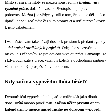
Místo stresu a nejistoty se můžete soustředit na
hledání vaší
vysněné práce
, doladění vašeho životopisu a přípravu na
pohovory. Možná jste vždycky snili o tom, že budete dělat něco
úplně jiného? Teď máte čas si to promyslet a udělat první kroky
k jeho uskutečnění.
Dva měsíce vám také dávají dostatek prostoru k předání agendy
a
dokončení rozdělaných projektů
. Odejděte se vztyčenou
hlavou a s vědomím, že jste odvedli skvělou práci. Pamatujte, že
i když odcházíte z práce, vztahy s kolegy a obchodními partnery
vám mohou být prospěšné i v budoucnu.
Kdy začíná výpovědní lhůta běžet?
Dvouměsíční výpovědní lhůta, ač se může zdát jako dlouhá
doba, skýtá mnoho příležitostí.
Začíná běžet prvním dnem
kalendářního měsíce následujícího po doručení výpovědi.