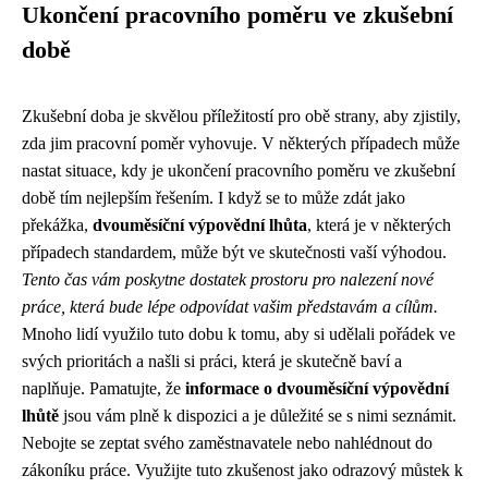
Ukončení pracovního poměru ve zkušební
době
Zkušební doba je skvělou příležitostí pro obě strany, aby zjistily,
zda jim pracovní poměr vyhovuje. V některých případech může
nastat situace, kdy je ukončení pracovního poměru ve zkušební
době tím nejlepším řešením. I když se to může zdát jako
překážka,
dvouměsíční výpovědní lhůta
, která je v některých
případech standardem, může být ve skutečnosti vaší výhodou.
Tento čas vám poskytne dostatek prostoru pro nalezení nové
práce, která bude lépe odpovídat vašim představám a cílům.
Mnoho lidí využilo tuto dobu k tomu, aby si udělali pořádek ve
svých prioritách a našli si práci, která je skutečně baví a
naplňuje. Pamatujte, že
informace o dvouměsíční výpovědní
lhůtě
jsou vám plně k dispozici a je důležité se s nimi seznámit.
Nebojte se zeptat svého zaměstnavatele nebo nahlédnout do
zákoníku práce. Využijte tuto zkušenost jako odrazový můstek k