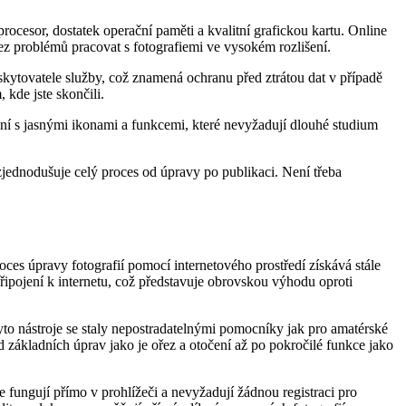
ocesor, dostatek operační paměti a kvalitní grafickou kartu. Online
ez problémů pracovat s fotografiemi ve vysokém rozlišení.
skytovatele služby, což znamená ochranu před ztrátou dat v případě
 kde jste skončili.
raní s jasnými ikonami a funkcemi, které nevyžadují dlouhé studium
 zjednodušuje celý proces od úpravy po publikaci. Není třeba
oces úpravy fotografií pomocí internetového prostředí získává stále
řipojení k internetu, což představuje obrovskou výhodu oproti
Tyto nástroje se staly nepostradatelnými pomocníky jak pro amatérské
 od základních úprav jako je ořez a otočení až po pokročilé funkce jako
e fungují přímo v prohlížeči a nevyžadují žádnou registraci pro