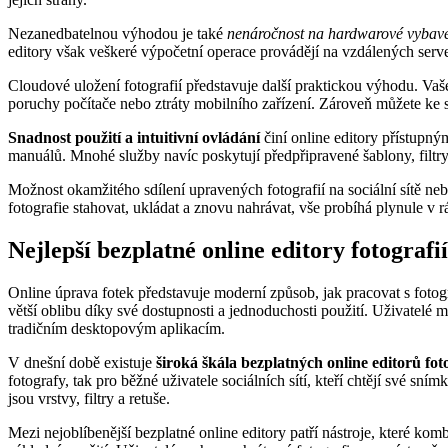
Nezanedbatelnou výhodou je také
nenáročnost na hardwarové vybave
editory však veškeré výpočetní operace provádějí na vzdálených serv
Cloudové uložení fotografií představuje další praktickou výhodu. Vaš
poruchy počítače nebo ztráty mobilního zařízení. Zároveň můžete ke s
Snadnost použití a intuitivní ovládání
činí online editory přístupný
manuálů. Mnohé služby navíc poskytují předpřipravené šablony, filtry 
Možnost okamžitého sdílení upravených fotografií na sociální sítě neb
fotografie stahovat, ukládat a znovu nahrávat, vše probíhá plynule v r
Nejlepší bezplatné online editory fotografií
Online úprava fotek představuje moderní způsob, jak pracovat s fotogr
větší oblibu díky své dostupnosti a jednoduchosti použití. Uživatelé
tradičním desktopovým aplikacím.
V dnešní době existuje
široká škála bezplatných online editorů foto
fotografy, tak pro běžné uživatele sociálních sítí, kteří chtějí své sn
jsou vrstvy, filtry a retuše.
Mezi nejoblíbenější bezplatné online editory patří nástroje, které kom