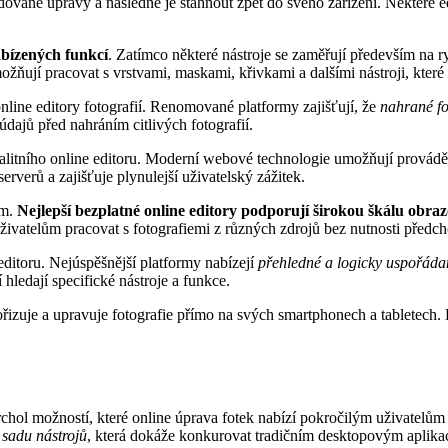
adované úpravy a následně je stáhnout zpět do svého zařízení. Některé 
bízených funkcí
. Zatímco některé nástroje se zaměřují především na ry
ožňují pracovat s vrstvami, maskami, křivkami a dalšími nástroji, kte
online editory fotografií. Renomované platformy zajišťují, že
nahrané fo
údajů před nahráním citlivých fotografií.
litního online editoru. Moderní webové technologie umožňují provádět v
erverů a zajišťuje plynulejší uživatelský zážitek.
em.
Nejlepší bezplatné online editory podporují širokou škálu obr
živatelům pracovat s fotografiemi z různých zdrojů bez nutnosti předc
 editoru. Nejúspěšnější platformy nabízejí
přehledné a logicky uspořáda
 hledají specifické nástroje a funkce.
pořizuje a upravuje fotografie přímo na svých smartphonech a tabletech. K
rchol možností, které online úprava fotek nabízí pokročilým uživatelům 
sadu nástrojů
, která dokáže konkurovat tradičním desktopovým aplika