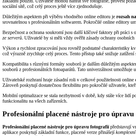
základní použití. Uživatelé mohou nahrát své fotografie, provést pož
sociální sítě, což celý proces ještě více zjednodušuje.
Důležitým aspektem při výběru vhodného online editoru je
rozsah na
srovnatelnou s profesionálním softwarem. Pokročilé online editory um
Bezpečnost a ochrana soukromí jsou další klíčové faktory při práci s 
ze serverů
. Uživatelé by si měli vždy ověřit zásady ochrany osobních 
Výkon a rychlost zpracování jsou rovněž podstatné charakteristiky kva
což výrazně zrychluje celý proces. Tento přístup také snižuje zatížení s
Kompatibilita s různými formáty souborů je dalším důležitým aspekt
souborů z profesionálních fotoaparátů. Tato univerzálnost umožňuje u
Uživatelské rozhraní hraje zásadní roli v celkové použitelnosti online
Zároveň poskytují dostatečnou flexibilitu pro pokročilé uživatele, kteří
Mobilní optimalizace se stala nezbytností v době, kdy stále více lidí 
funkcionalitu na všech zařízeních.
Profesionální placené nástroje pro úpravu
Profesionální placené nástroje pro úpravu fotografií
představují v
aplikace poskytují základní funkce, placené verze přinášejí
komplexní 