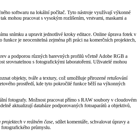
čného softwaru na lokální počítač. Tyto nástroje využívají výkonné
é tak mohou pracovat s vysokým rozlišením, vrstvami, maskami a
nímu snímku a upravit jednotlivé kroky editace. Online úprava fotek v
 funkce je neocenitelná zejména při práci na komerčních projektech,
u barev a podporou různých barevných profilů včetně Adobe RGB a
ost srovnatelnou s fotografickými laboratořemi. Uživatelé mohou
oznat objekty, tváře a textury, což umožňuje přirozené retušování
netového prostředí, kde tyto pokročilé funkce běží na výkonných
onální fotografy. Možnost pracovat přímo s RAW soubory v cloudovém
elně aktualizují databáze podporovaných fotoaparátů a objektivů,
 projektech v reálném čase
, sdílet komentáře, schvalovat úpravy a
o fotografického průmyslu.