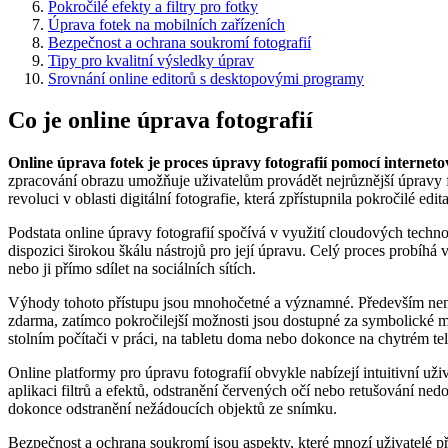
Pokročilé efekty a filtry pro fotky
Úprava fotek na mobilních zařízeních
Bezpečnost a ochrana soukromí fotografií
Tipy pro kvalitní výsledky úprav
Srovnání online editorů s desktopovými programy
Co je online úprava fotografií
Online úprava fotek je proces úpravy fotografií pomocí interneto
zpracování obrazu umožňuje uživatelům provádět nejrůznější úpravy fot
revoluci v oblasti digitální fotografie, která zpřístupnila pokročilé ed
Podstata online úpravy fotografií spočívá v využití cloudových techn
dispozici širokou škálu nástrojů pro její úpravu. Celý proces probíhá
nebo ji přímo sdílet na sociálních sítích.
Výhody tohoto přístupu jsou mnohočetné a významné. Především není
zdarma, zatímco pokročilejší možnosti jsou dostupné za symbolické m
stolním počítači v práci, na tabletu doma nebo dokonce na chytrém te
Online platformy pro úpravu fotografií obvykle nabízejí intuitivní uži
aplikaci filtrů a efektů, odstranění červených očí nebo retušování nedo
dokonce odstranění nežádoucích objektů ze snímku.
Bezpečnost a ochrana soukromí jsou aspekty, které mnozí uživatelé při