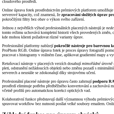
cloudového prostředí.
Online úprava fotek prostřednictvím prémiových platforem umožňuje pr
serverové kapacity, což znamená, že
zpracování složitých úprav pro
pokročilými filtry bez obav o výkon svého zařízení.
Jednou z největších výhod profesionálních placených nástrojů je
nede
tomto režimu uchovává kompletní historii všech provedených změn, c
kde mohou klienti požadovat různé varianty úprav.
Profesionální platformy nabízejí
pokročilé nástroje pro barevnou k
ProPhoto RGB. Online úprava fotek je proces úpravy fotografií pomoc
pracovat s histogramy v reálném čase, aplikovat gradientní mapy a vyu
Retušovací nástroje v placených verzích dosahují
mimořádné úrovně s
pleti, odstranění nežádoucích objektů nebo změnu pozadí s minimálním
serverech a neustále se zdokonalují díky strojovému učení.
Profesionální placené nástroje pro úpravu často zahrnují
podporu R
prostředí eliminuje potřebu předběžného konvertování a zachovává m
včetně profilů pro automatickou korekci optických vad.
Kolaborativní funkce představují další významnou výhodu prémiovýc
spravovat workflow bez nutnosti posílat velké soubory emailem. Onlin