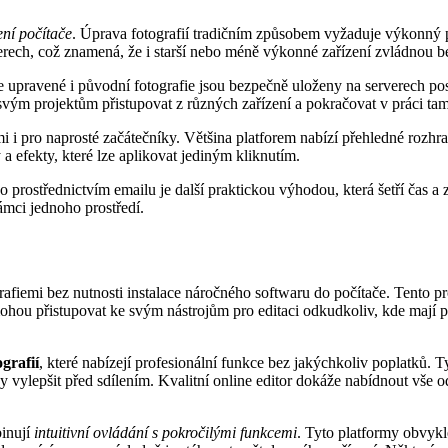
ní počítače
. Úprava fotografií tradičním způsobem vyžaduje výkonný pr
erech, což znamená, že i starší nebo méně výkonné zařízení zvládnou b
e upravené i původní fotografie jsou bezpečně uloženy na serverech po
vým projektům přistupovat z různých zařízení a pokračovat v práci tam,
mi i pro naprosté začátečníky. Většina platforem nabízí přehledné rozh
a efekty, které lze aplikovat jediným kliknutím.
o prostřednictvím emailu je další praktickou výhodou, která šetří čas a
ámci jednoho prostředí.
afiemi bez nutnosti instalace náročného softwaru do počítače. Tento pr
 mohou přistupovat ke svým nástrojům pro editaci odkudkoliv, kde mají p
grafií
, které nabízejí profesionální funkce bez jakýchkoliv poplatků. 
ímky vylepšit před sdílením. Kvalitní online editor dokáže nabídnout vše
binují
intuitivní ovládání s pokročilými funkcemi
. Tyto platformy obvykl