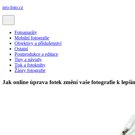
pro-foto.cz
Fotoaparáty
Mobilní fotografie
Objektivy a příslušenství
Ostatní
Postprodukce a editace
Tipy a návody
Tisk a fotoknihy
Žánry fotografie
Jak online úprava fotek změní vaše fotografie k lepš