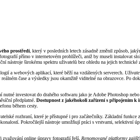
vého prostředí
, který v posledních letech zásadně změnil způsob, jak
ografií přímo v internetovém prohlížeči, aniž by museli instalovat slož
itační nástroje širokému spektru uživatelů bez ohledu na jejich technické 
ologií a webových aplikací, které běží na vzdálených serverech.
Uživate
 v reálném čase a výsledky jsou okamžitě viditelné na obrazovce. Po do
 nutné investovat do drahého softwaru jako je Adobe Photoshop nebo 
ěsíční předplatné.
Dostupnost z jakéhokoli zařízení s připojením k 
lefonu během cesty.
vatelské rozhraní, které je přístupné i pro začátečníky. Základní funkce
konalostí. Pokročilejší nástroje umožňují práci s vrstvami, selektivní ú
 zvažování online úpravy fotografií řeší.
Renomované platformy zajišťuj