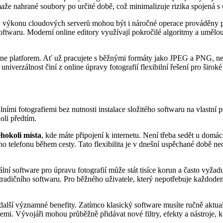
aže nahrané soubory po určité době, což minimalizuje rizika spojená s 
 Díky výkonu cloudových serverů mohou být i náročné operace prováděny
twaru. Moderní online editory využívají pokročilé algoritmy a umělou i
line platforem. Ať už pracujete s běžnými formáty jako JPEG a PNG, ne
niverzálnost činí z online úpravy fotografií flexibilní řešení pro širok
lními fotografiemi bez nutnosti instalace složitého softwaru na vlastní
oli předtím.
hokoli místa
, kde máte připojení k internetu. Není třeba sedět u do
ho telefonu během cesty. Tato flexibilita je v dnešní uspěchané době n
ální software pro úpravu fotografií může stát tisíce korun a často vyžad
radičního softwaru. Pro běžného uživatele, který nepotřebuje každodenně
další významné benefity. Zatímco klasický software musíte ručně aktualiz
cemi. Vývojáři mohou průběžně přidávat nové filtry, efekty a nástroje,