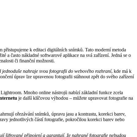
ým přistupujeme k editaci digitálních snímků. Tato moderní metoda
ité a často nákladné softwarové aplikace na svá zařízení. Jedná se o
znalosti či finanční možnosti.
l jednoduše nahraje svou fotografii do webového rozhraní
, kde má k
končení úprav lze upravenou fotografii stáhnout zpět do svého zařízení
Lightroom. Mnoho online nástrojů nabízí základní funkce zcela
internetu
je další klíčovou výhodou – můžete upravovat fotografie na
 zahrnují ořezávání snímků, úpravu jasu a kontrastu, korekci barev,
pravy jednotlivých částí fotografie, pokročilou korekci barev nebo
í šifrované připojení a garantují, že nahrané fotografie nebudou