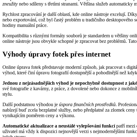
zneužity
nebo sdíleny s třetími stranami. Většina služeb automaticky m
Rychlost zpracování je další oblastí, kde online nástroje excelují.
nebo exportování, což byl častý problém u tradičního desktopového sof
hodiny manuální práce.
Kompatibilita s různými formáty souborů je standardem u většiny on
online nástroje jsou obvykle schopné je zpracovat bez problémů. Tato u
Výhody úpravy fotek přes internet
Online úprava fotek představuje moderní způsob, jak pracovat s digitá
výhod, které činí úpravu fotografií dostupnější a pohodlnější než kdyk
Jednou z nejzásadnějších výhod je nepochybně dostupnost z jaké
své fotografie z kavárny, z práce, z dovolené nebo dokonce z mobilní
stylu.
Další podstatnou výhodou je
úspora finančních prostředků
. Profesion
nabízejí buď zcela bezplatné služby, nebo předplatné za zlomek ceny t
vynikajícím poměrem ceny a výkonu.
Automatické aktualizace a neustálé vylepšování funkcí
patří mezi 
uživatel má vždy k dispozici nejnovější verzi s nejmodernějšími funk
jejich strany.