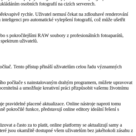
ukládáním osobních fotografií na cizích serverech.
 překvapivě rychle. Uživatel nemusí čekat na zdlouhavé renderování
nteligenci pro automatické vylepšení fotografií, což může ušetřit
bo s pokročilejšími RAW soubory z profesionálních fotoaparátů,
é spektrum uživatelů.
 počítač. Tento přístup přináší uživatelům celou řadu významných
mácího počítače s nainstalovaným drahým programem, můžete upravovat
eocenitelná a umožňuje kreativní práci přizpůsobit vašemu životnímu
uje pravidelné placené aktualizace. Online nástroje naproti tomu
 pokročilé funkce, představují online editory ideální řešení s
ovat a často za to platit, online platformy se aktualizují samy a
 které jsou okamžitě dostupné všem uživatelům bez jakéhokoli zásahu z