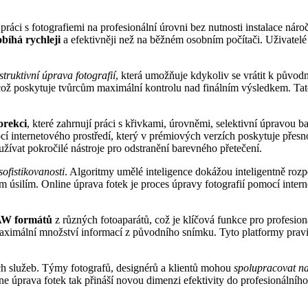
áci s fotografiemi na profesionální úrovni bez nutnosti instalace náro
bíhá rychleji
a efektivněji než na běžném osobním počítači. Uživatel
struktivní úprava fotografií
, která umožňuje kdykoliv se vrátit k původ
ož poskytuje tvůrcům maximální kontrolu nad finálním výsledkem. Tato
orekci
, které zahrnují práci s křivkami, úrovněmi, selektivní úpravo
í internetového prostředí, který v prémiových verzích poskytuje přesn
žívat pokročilé nástroje pro odstranění barevného přetečení.
ofistikovanosti
. Algoritmy umělé inteligence dokážou inteligentně rozp
 úsilím. Online úprava fotek je proces úpravy fotografií pomocí inter
AW formátů
z různých fotoaparátů, což je klíčová funkce pro profesi
aximální množství informací z původního snímku. Tyto platformy pravid
h služeb. Týmy fotografů, designérů a klientů mohou
spolupracovat na
e úprava fotek tak přináší novou dimenzi efektivity do profesionálníh