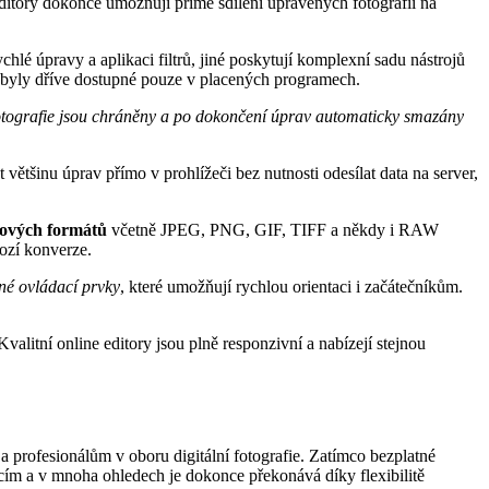
editory dokonce umožňují přímé sdílení upravených fotografií na
chlé úpravy a aplikaci filtrů, jiné poskytují komplexní sadu nástrojů
ré byly dříve dostupné pouze v placených programech.
tografie jsou chráněny a po dokončení úprav automaticky smazány
ětšinu úprav přímo v prohlížeči bez nutnosti odesílat data na server,
azových formátů
včetně JPEG, PNG, GIF, TIFF a někdy i RAW
hozí konverze.
né ovládací prvky
, které umožňují rychlou orientaci i začátečníkům.
valitní online editory jsou plně responzivní a nabízejí stejnou
a profesionálům v oboru digitální fotografie. Zatímco bezplatné
cím a v mnoha ohledech je dokonce překonává díky flexibilitě