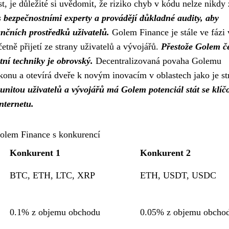
 je důležité si uvědomit, že riziko chyb v kódu nelze nikdy 
 bezpečnostními experty a provádějí důkladné audity, aby
nančních prostředků uživatelů.
Golem Finance je stále ve fázi
tně přijetí ze strany uživatelů a vývojářů.
Přestože Golem če
tní techniky je obrovský.
Decentralizovaná povaha Golemu
onu a otevírá dveře k novým inovacím v oblastech jako je st
unitou uživatelů a vývojářů má Golem potenciál stát se klí
nternetu.
olem Finance s konkurencí
Konkurent 1
Konkurent 2
BTC, ETH, LTC, XRP
ETH, USDT, USDC
0.1% z objemu obchodu
0.05% z objemu obcho