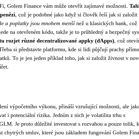
 DeFi, Golem Finance vám může otevřít zajímavé možnosti.
Tah
 penězi
, což je podobné jako když si člověk řeší
jak si založit
le a poplatky jsou mnohem menší
než u klasických bank, což 
 jede na otevřeném kódu, takže je to průhledný a bezpečný sy
tu rozjet různé decentralizované appky (dApps)
, což oteví
řeba si představte platformu, kde si lidi půjčují prachy přím
ků. To je jen jeden příklad toho, jak si založit živnost v no
řet.
ení výpočetního výkonu, přináší vzrušující možnosti, ale jak
t i potenciální rizika. Jedním z nich je volatilita trhu s
LM. Je proto důležité investovat s rozvahou a pouze tolik, k
ost chytrých smluv, které jsou základem fungování Golem Fina