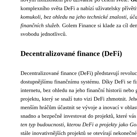
komplexního světa DeFi a nabízí uživatelsky přívětiv
komukoli, bez ohledu na jeho technické znalosti, úča
finančních služeb.
Golem Finance si klade za cíl dem
svobodu jednotlivců.
Decentralizované finance (DeFi)
Decentralizované finance (DeFi) představují revoluci
dostupnějšímu finančnímu systému. Díky DeFi se fin
internetu, bez ohledu na jeho finanční historii neb
projektu, který se snaží tuto vizi DeFi zhmotnit. J
menším hráčům účastnit se vývoje a inovací v oblast
snadno a bezpečně investovat do projektů, které vás
ten typ budoucnosti, kterou DeFi a projekty jako G
stále inovativnějších projektů se otevírají nekonečn