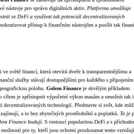
é nástroje pro správu digitálních aktiv.
Platforma umožňuje
stnit se DeFi a využívat tak potenciál decentralizovaných
okratizovat přístup k finančním nástrojům a posílit tak finan
 ve světě financí, která otevírá dveře k transparentnějšímu a
anční služby stávají dostupnějšími pro každého s připojením
o geografickou polohu.
Golem Finance
je skvělým příkladem
eho cílem je zpřístupnit výpočetní výkon masám a umožnit tak i
i decentralizovaných technologií. Představte si svět, kde můž
 zajímají, a to bez zbytečných prostředníků a poplatků.
To je 
olem Finance budují.
S rostoucí popularitou DeFi a s příchod
é možnosti pro ty, kteří jsou ochotni prozkoumat tento vzrušují