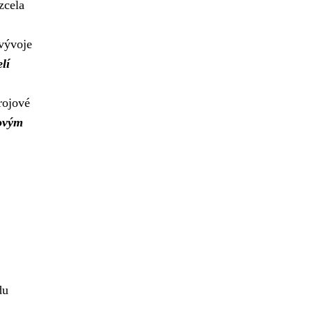
zcela
 vývoje
lí
rojové
čovým
du