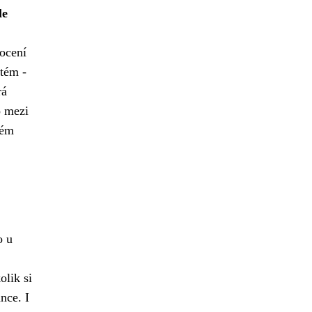
le
ocení
stém -
rá
o mezi
vém
o u
olik si
nce. I