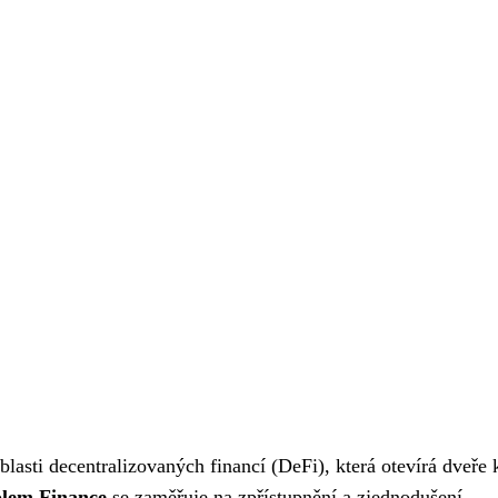
lasti decentralizovaných financí (DeFi), která otevírá dveře 
lem Finance
se zaměřuje na zpřístupnění a zjednodušení