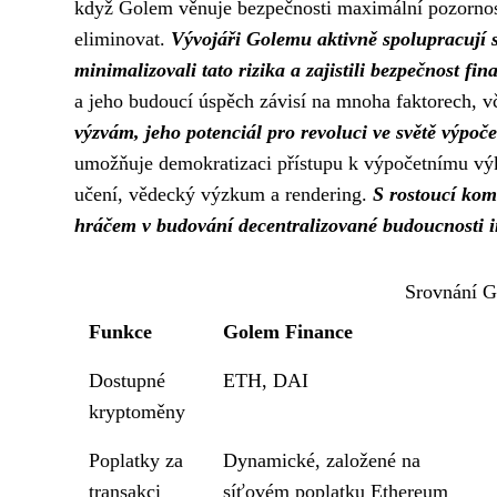
když Golem věnuje bezpečnosti maximální pozornost,
eliminovat.
Vývojáři Golemu aktivně spolupracují s
minimalizovali tato rizika a zajistili bezpečnost fi
a jeho budoucí úspěch závisí na mnoha faktorech, vče
výzvám, jeho potenciál pro revoluci ve světě výpoče
umožňuje demokratizaci přístupu k výpočetnímu výk
učení, vědecký výzkum a rendering.
S rostoucí kom
hráčem v budování decentralizované budoucnosti i
Srovnání G
Funkce
Golem Finance
Dostupné
ETH, DAI
kryptoměny
Poplatky za
Dynamické, založené na
transakci
síťovém poplatku Ethereum