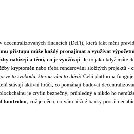
v decentralizovaných financích (DeFi), která fakt mění pravid
nímu přístupu může každý pronajímat a využívat výpočetn
žby nabízejí a těmi, co je využívají
. Je to jako když máte 
těžby kryptoměn nebo třeba renderování složitých projektů -
c
eprve ta svoboda, kterou vám to dává!
Celá platforma funguje
elů stávají aktivní hráči, co pomáhají budovat decentralizov
blockchainu je cryfin bezpečný, průhledný a nikdo ho nemůž
od kontrolou
, což je něco, co vám běžné banky prostě nenabí