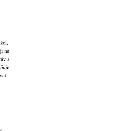
žel,
jí na
ráv a
ňuje
vat
 a