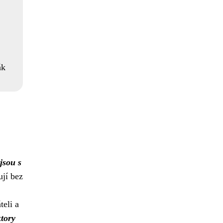
ák
jsou s
ují bez
eli a
ktory