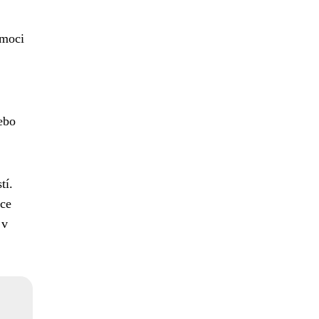
 moci
ebo
tí.
kce
 v