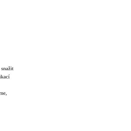
snažit
ikací
ime,