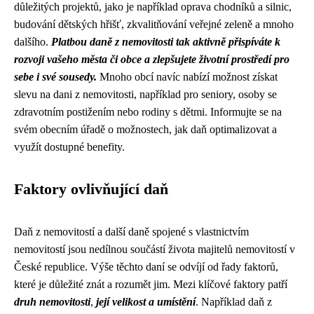
důležitých projektů, jako je například oprava chodníků a silnic,
budování dětských hřišť, zkvalitňování veřejné zeleně a mnoho
dalšího.
Platbou daně z nemovitosti tak aktivně přispíváte k
rozvoji vašeho města či obce a zlepšujete životní prostředí pro
sebe i své sousedy.
Mnoho obcí navíc nabízí možnost získat
slevu na dani z nemovitosti, například pro seniory, osoby se
zdravotním postižením nebo rodiny s dětmi. Informujte se na
svém obecním úřadě o možnostech, jak daň optimalizovat a
využít dostupné benefity.
Faktory ovlivňující daň
Daň z nemovitostí a další daně spojené s vlastnictvím
nemovitostí jsou nedílnou součástí života majitelů nemovitostí v
České republice. Výše těchto daní se odvíjí od řady faktorů,
které je důležité znát a rozumět jim. Mezi klíčové faktory patří
druh nemovitosti
,
její velikost a umístění
. Například daň z