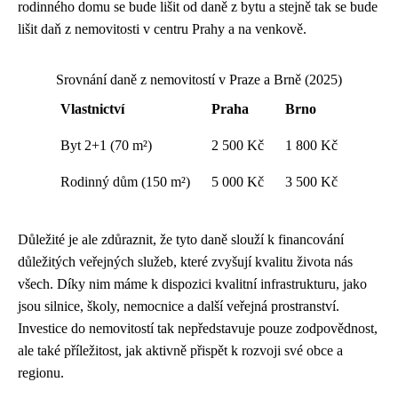
rodinného domu se bude lišit od daně z bytu a stejně tak se bude
lišit daň z nemovitosti v centru Prahy a na venkově.
Srovnání daně z nemovitostí v Praze a Brně (2025)
Vlastnictví
Praha
Brno
Byt 2+1 (70 m²)
2 500 Kč
1 800 Kč
Rodinný dům (150 m²)
5 000 Kč
3 500 Kč
Důležité je ale zdůraznit, že tyto daně slouží k financování
důležitých veřejných služeb, které zvyšují kvalitu života nás
všech. Díky nim máme k dispozici kvalitní infrastrukturu, jako
jsou silnice, školy, nemocnice a další veřejná prostranství.
Investice do nemovitostí tak nepředstavuje pouze zodpovědnost,
ale také příležitost, jak aktivně přispět k rozvoji své obce a
regionu.