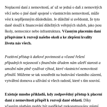
Neplacení daní z nemovitostí, ať už se jedná o daň z nemovitých
věcí nebo o jiné daně spojené s vlastnictvím nemovitostí, může
vést k nepříjemným důsledkům. Je důležité si uvědomit, že tyto
daně slouží k financování důležitých veřejných služeb, jako jsou
školy, nemocnice nebo infrastruktura.
Včasným placením daní
přispíváme k rozvoji našeho okolí a ke zlepšení kvality
života nás všech.
Pozitivní přístup k daňové povinnosti a včasné řešení
případných nejasností s finančním úřadem nám ušetří starosti a
umožní nám plně využívat výhod, které vlastnictví nemovitosti
přináší.
Můžeme se tak soustředit na budování vlastního zázemí,
vytváření domova a užívání si všech radostí, které s tím souvisí.
Existuje mnoho příkladů, kdy zodpovědný přístup k placení
daní z nemovitostí přispěl k rozvoji dané oblasti.
Díky
včasným platbám mohly být například zrekonstruovány místní