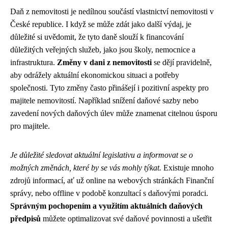
Daň z nemovitosti je nedílnou součástí vlastnictví nemovitosti v
České republice. I když se může zdát jako další výdaj, je
důležité si uvědomit, že tyto daně slouží k financování
důležitých veřejných služeb, jako jsou školy, nemocnice a
infrastruktura.
Změny v dani z nemovitosti
se dějí pravidelně,
aby odrážely aktuální ekonomickou situaci a potřeby
společnosti. Tyto změny často přinášejí i pozitivní aspekty pro
majitele nemovitostí. Například snížení daňové sazby nebo
zavedení nových daňových úlev může znamenat citelnou úsporu
pro majitele.
Je důležité sledovat aktuální legislativu a informovat se o
možných změnách, které by se vás mohly týkat.
Existuje mnoho
zdrojů informací, ať už online na webových stránkách Finanční
správy, nebo offline v podobě konzultací s daňovými poradci.
Správným pochopením a využitím aktuálních daňových
předpisů
můžete optimalizovat své daňové povinnosti a ušetřit