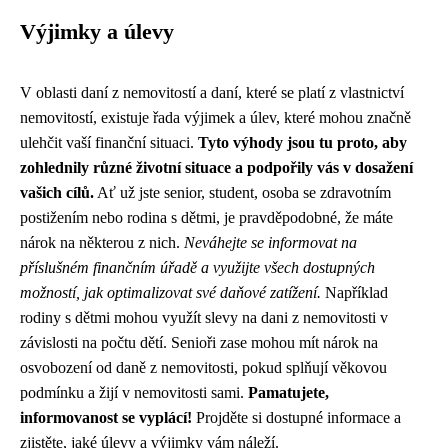
Výjimky a úlevy
V oblasti daní z nemovitostí a daní, které se platí z vlastnictví
nemovitostí, existuje řada výjimek a úlev, které mohou značně
ulehčit vaší finanční situaci.
Tyto výhody jsou tu proto, aby
zohlednily různé životní situace a podpořily vás v dosažení
vašich cílů.
Ať už jste senior, student, osoba se zdravotním
postižením nebo rodina s dětmi, je pravděpodobné, že máte
nárok na některou z nich.
Neváhejte se informovat na
příslušném finančním úřadě a využijte všech dostupných
možností, jak optimalizovat své daňové zatížení.
Například
rodiny s dětmi mohou využít slevy na dani z nemovitosti v
závislosti na počtu dětí. Senioři zase mohou mít nárok na
osvobození od daně z nemovitosti, pokud splňují věkovou
podmínku a žijí v nemovitosti sami.
Pamatujete,
informovanost se vyplácí!
Projděte si dostupné informace a
zjistěte, jaké úlevy a výjimky vám náleží.