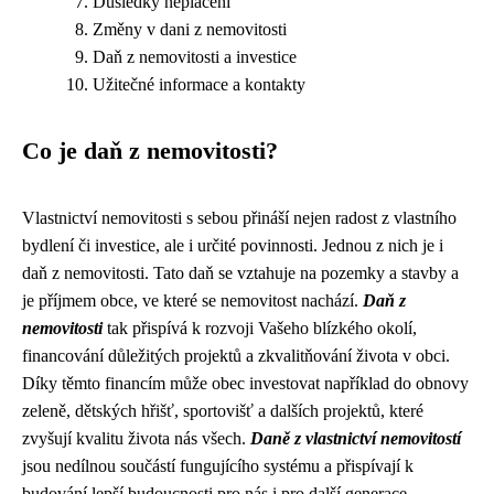
Důsledky neplacení
Změny v dani z nemovitosti
Daň z nemovitosti a investice
Užitečné informace a kontakty
Co je daň z nemovitosti?
Vlastnictví nemovitosti s sebou přináší nejen radost z vlastního
bydlení či investice, ale i určité povinnosti. Jednou z nich je i
daň z nemovitosti. Tato daň se vztahuje na pozemky a stavby a
je příjmem obce, ve které se nemovitost nachází.
Daň z
nemovitosti
tak přispívá k rozvoji Vašeho blízkého okolí,
financování důležitých projektů a zkvalitňování života v obci.
Díky těmto financím může obec investovat například do obnovy
zeleně, dětských hřišť, sportovišť a dalších projektů, které
zvyšují kvalitu života nás všech.
Daně z vlastnictví nemovitostí
jsou nedílnou součástí fungujícího systému a přispívají k
budování lepší budoucnosti pro nás i pro další generace.