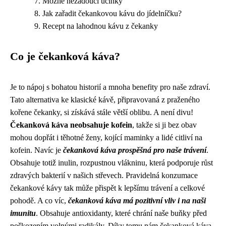
Možné nežádoucí účinky
Jak zařadit čekankovou kávu do jídelníčku?
Recept na lahodnou kávu z čekanky
Co je čekanková káva?
Je to nápoj s bohatou historií a mnoha benefity pro naše zdraví.
Tato alternativa ke klasické kávě, připravovaná z praženého
kořene čekanky, si získává stále větší oblibu. A není divu!
Čekanková káva neobsahuje kofein
, takže si ji bez obav
mohou dopřát i těhotné ženy, kojící maminky a lidé citliví na
kofein. Navíc je
čekanková káva prospěšná pro naše trávení
.
Obsahuje totiž inulin, rozpustnou vlákninu, která podporuje růst
zdravých bakterií v našich střevech. Pravidelná konzumace
čekankové kávy tak může přispět k lepšímu trávení a celkové
pohodě. A co víc,
čekanková káva má pozitivní vliv i na naši
imunitu
. Obsahuje antioxidanty, které chrání naše buňky před
poškozením volnými radikály. Díky tomu nám čekanková káva