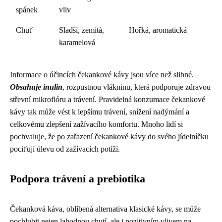
spánek
vliv
Chuť
Sladší, zemitá,
Hořká, aromatická
karamelová
Informace o účincích čekankové kávy jsou více než slibné.
Obsahuje inulin
, rozpustnou vlákninu, která podporuje zdravou
střevní mikroflóru a trávení. Pravidelná konzumace čekankové
kávy tak může vést k lepšímu trávení, snížení nadýmání a
celkovému zlepšení zažívacího komfortu. Mnoho lidí si
pochvaluje, že po zařazení čekankové kávy do svého jídelníčku
pociťují úlevu od zažívacích potíží.
Podpora trávení a prebiotika
Čekanková káva, oblíbená alternativa klasické kávy, se může
pochlubit nejen lahodnou chutí, ale i pozitivním vlivem na