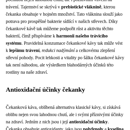
trávení. Tajemství se skrývá v
prebiotické vláknině
, kterou
čekanka obsahuje v hojném množství. Tato vláknina slouží jako
potrava pro prospěšné bakterie sídlící v našich střevech. Díky
čekankové kávě tak můžeme podpořit růst a aktivitu těchto
bakterií, čímž přispíváme k
harmonii našeho trávicího
systému
. Pravidelná konzumace čekankové kávy tak může vést
k
lepšímu trávení
,
redukci nadýmání
a celkovému zlepšení
střevní pohody. Pocit lehkosti a vitality po šálku čekankové kávy
tak není náhodou, ale výsledkem blahodárných účinků této
rostliny na naše zdraví.
Antioxidační účinky čekanky
Čekanková káva, oblíbená alternativa klasické kávy, si získává
oblibu nejen svou lahodnou chutí, ale i svými příznivými účinky
na zdraví. Jedním z nich jsou i její
antioxidační účinky
.
Čekanka obsahuje antioxidanty, jako jsou
polyfenoly
a
kyselina