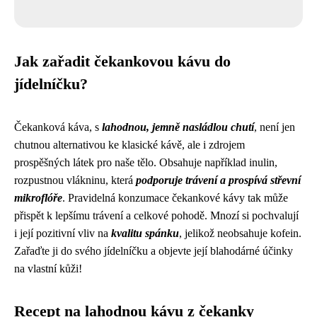
Jak zařadit čekankovou kávu do
jídelníčku?
Čekanková káva, s
lahodnou, jemně nasládlou chutí
, není jen
chutnou alternativou ke klasické kávě, ale i zdrojem
prospěšných látek pro naše tělo. Obsahuje například inulin,
rozpustnou vlákninu, která
podporuje trávení a prospívá střevní
mikroflóře
. Pravidelná konzumace čekankové kávy tak může
přispět k lepšímu trávení a celkové pohodě. Mnozí si pochvalují
i její pozitivní vliv na
kvalitu spánku
, jelikož neobsahuje kofein.
Zařaďte ji do svého jídelníčku a objevte její blahodárné účinky
na vlastní kůži!
Recept na lahodnou kávu z čekanky