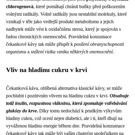
chlorogenová
, které pomáhají chránit buňky před poškozením
volnými radikály. Volné radikály jsou nestabilní molekuly, které
vznikají v těle jako vedlejší produkt metabolismu a jejich
nadbytek může vést k oxidačnímu stresu, který je spojován s
řadou chronických onemocnění. Pravidelná konzumace
čekankové kávy tak může přispět k
posílení obranyschopnosti
organismu
a
snížení rizika vzniku některých onemocnění
.
Vliv na hladinu cukru v krvi
Čekanková káva, oblíbená alternativa klasické kávy, se může
pochlubit i pozitivním vlivem na hladinu cukru v krvi.
Obsahuje
totiž inulin, rozpustnou vlákninu, která zpomaluje vstřebávání
glukózy do krve.
Díky tomu nedochází k prudkým výkyvům
hladiny cukru, což ocení nejen diabetici, ale i ti, kteří dbají na
vyváženou hladinu energie během dne. Pravidelná konzumace
čekankové kávy tak může být vaším chutným společníkem na