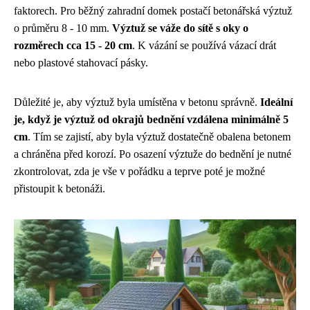
faktorech. Pro běžný zahradní domek postačí betonářská výztuž
o průměru 8 - 10 mm.
Výztuž se váže do sítě s oky o
rozměrech cca 15 - 20 cm
. K vázání se používá vázací drát
nebo plastové stahovací pásky.
Důležité je, aby výztuž byla umístěna v betonu správně.
Ideální
je, když je výztuž od okrajů bednění vzdálena minimálně 5
cm
. Tím se zajistí, aby byla výztuž dostatečně obalena betonem
a chráněna před korozí. Po osazení výztuže do bednění je nutné
zkontrolovat, zda je vše v pořádku a teprve poté je možné
přistoupit k betonáži.