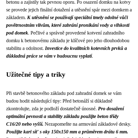
betonu a zajistily tak pevnou oporu. Po osazení domku na kotvy
se provede jejich finální dotažení a utěsnění spár mezi domkem a
základem.
K utěsnění se používají speciální tmely odolné vůči
povětrnostním vlivům, které zabrání pronikání vody a vlhkosti
pod domek
. Pečlivé a správně provedené kotvení zahradního
domku k betonovému základu je klíčové pro jeho dlouhodobou
stabilitu a odolnost.
Investice do kvalitních kotevních prvků a
důkladná práce se vám v budoucnu vyplatí
.
Užitečné tipy a triky
Při stavbě betonového základu pod zahradní domek se vám
budou hodit následující tipy: Před betonáží si důkladně
zkontrolujte, zda je podloží dostatečně únosné.
Pro dosažení
optimální pevnosti a stability základu použijte beton třídy
C16/20 nebo vyšší.
Nezapomeňte na armování základové desky.
Použijte kari síť s oky 150x150 mm a průměrem drátu 6 mm.