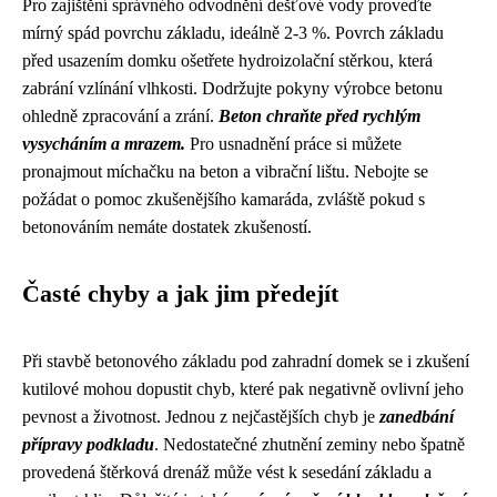
Pro zajištění správného odvodnění dešťové vody proveďte
mírný spád povrchu základu, ideálně 2-3 %. Povrch základu
před usazením domku ošetřete hydroizolační stěrkou, která
zabrání vzlínání vlhkosti. Dodržujte pokyny výrobce betonu
ohledně zpracování a zrání.
Beton chraňte před rychlým
vysycháním a mrazem.
Pro usnadnění práce si můžete
pronajmout míchačku na beton a vibrační lištu. Nebojte se
požádat o pomoc zkušenějšího kamaráda, zvláště pokud s
betonováním nemáte dostatek zkušeností.
Časté chyby a jak jim předejít
Při stavbě betonového základu pod zahradní domek se i zkušení
kutilové mohou dopustit chyb, které pak negativně ovlivní jeho
pevnost a životnost. Jednou z nejčastějších chyb je
zanedbání
přípravy podkladu
. Nedostatečné zhutnění zeminy nebo špatně
provedená štěrková drenáž může vést k sesedání základu a