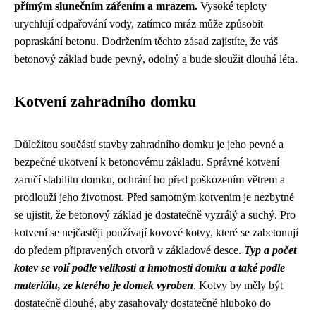
přímým slunečním zářením a mrazem.
Vysoké teploty
urychlují odpařování vody, zatímco mráz může způsobit
popraskání betonu. Dodržením těchto zásad zajistíte, že váš
betonový základ bude pevný, odolný a bude sloužit dlouhá léta.
Kotvení zahradního domku
Důležitou součástí stavby zahradního domku je jeho pevné a
bezpečné ukotvení k betonovému základu. Správné kotvení
zaručí stabilitu domku, ochrání ho před poškozením větrem a
prodlouží jeho životnost. Před samotným kotvením je nezbytné
se ujistit, že betonový základ je dostatečně vyzrálý a suchý. Pro
kotvení se nejčastěji používají kovové kotvy, které se zabetonují
do předem připravených otvorů v základové desce.
Typ a počet
kotev se volí podle velikosti a hmotnosti domku a také podle
materiálu, ze kterého je domek vyroben
. Kotvy by měly být
dostatečně dlouhé, aby zasahovaly dostatečně hluboko do