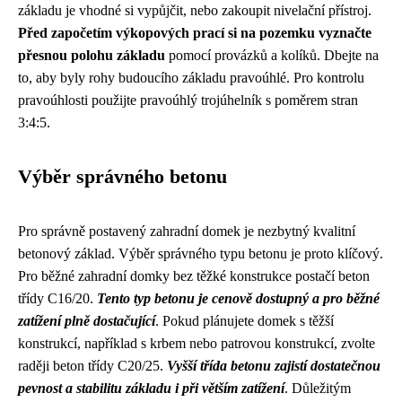
základu je vhodné si vypůjčit, nebo zakoupit nivelační přístroj.
Před započetím výkopových prací si na pozemku vyznačte
přesnou polohu základu
pomocí provázků a kolíků. Dbejte na
to, aby byly rohy budoucího základu pravoúhlé. Pro kontrolu
pravoúhlosti použijte pravoúhlý trojúhelník s poměrem stran
3:4:5.
Výběr správného betonu
Pro správně postavený zahradní domek je nezbytný kvalitní
betonový základ. Výběr správného typu betonu je proto klíčový.
Pro běžné zahradní domky bez těžké konstrukce postačí beton
třídy C16/20.
Tento typ betonu je cenově dostupný a pro běžné
zatížení plně dostačující
. Pokud plánujete domek s těžší
konstrukcí, například s krbem nebo patrovou konstrukcí, zvolte
raději beton třídy C20/25.
Vyšší třída betonu zajistí dostatečnou
pevnost a stabilitu základu i při větším zatížení
. Důležitým