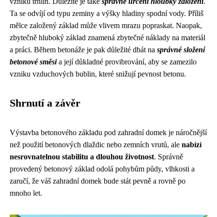
vzniku trhlin. Důležité je také
správné určení hloubky založení
.
Ta se odvíjí od typu zeminy a výšky hladiny spodní vody. Příliš
mělce založený základ může vlivem mrazu popraskat. Naopak,
zbytečně hluboký základ znamená zbytečné náklady na materiál
a práci. Během betonáže je pak důležité dbát na
správné složení
betonové směsi
a její důkladné provibrování, aby se zamezilo
vzniku vzduchových bublin, které snižují pevnost betonu.
Shrnutí a závěr
Výstavba betonového základu pod zahradní domek je náročnější
než použití betonových dlaždic nebo zemních vrutů, ale
nabízí
nesrovnatelnou stabilitu a dlouhou životnost
. Správně
provedený betonový základ odolá pohybům půdy, vlhkosti a
zaručí, že váš zahradní domek bude stát pevně a rovně po
mnoho let.