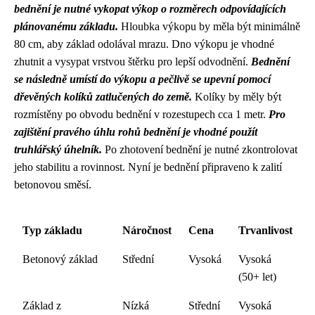
bednění je nutné vykopat výkop o rozměrech odpovídajících
plánovanému základu.
Hloubka výkopu by měla být minimálně
80 cm, aby základ odolával mrazu. Dno výkopu je vhodné
zhutnit a vysypat vrstvou štěrku pro lepší odvodnění.
Bednění
se následně umístí do výkopu a pečlivě se upevní pomocí
dřevěných kolíků zatlučených do země.
Kolíky by měly být
rozmístěny po obvodu bednění v rozestupech cca 1 metr.
Pro
zajištění pravého úhlu rohů bednění je vhodné použít
truhlářský úhelník.
Po zhotovení bednění je nutné zkontrolovat
jeho stabilitu a rovinnost. Nyní je bednění připraveno k zalití
betonovou směsí.
Typ základu
Náročnost
Cena
Trvanlivost
Betonový základ
Střední
Vysoká
Vysoká
(50+ let)
Základ z
Nízká
Střední
Vysoká