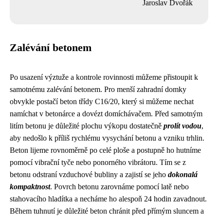
Jaroslav Dvořák
Zalévání betonem
Po usazení výztuže a kontrole rovinnosti můžeme přistoupit k
samotnému zalévání betonem. Pro menší zahradní domky
obvykle postačí beton třídy C16/20, který si můžeme nechat
namíchat v betonárce a dovézt domíchávačem. Před samotným
litím betonu je důležité plochu výkopu dostatečně
prolít vodou
,
aby nedošlo k příliš rychlému vysychání betonu a vzniku trhlin.
Beton lijeme rovnoměrně po celé ploše a postupně ho hutníme
pomocí vibrační tyče nebo ponorného vibrátoru. Tím se z
betonu odstraní vzduchové bubliny a zajistí se jeho
dokonalá
kompaktnost
. Povrch betonu zarovnáme pomocí latě nebo
stahovacího hladítka a necháme ho alespoň 24 hodin zavadnout.
Během tuhnutí je důležité beton chránit před přímým sluncem a