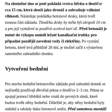
Na zhutněné dno se poté pokládá vrstva štěrku o tloušťce
cca 15 cm, která slouží jako drenáž a zabraňuje vzlínání
vlhkosti.
Následuje pokládka betonové desky, která tvoří
nosnou část základu.
Tloušťka desky by měla být alespoň 10 cm
a pro její vyztužení se používá ocelová kari síť.
Před betonáží je
nutné do výkopu umístit ležaté kanalizační trubky pro
případné pozdější zavedení vody či elektřiny.
Po vyzrání
betonu, které trvá přibližně 28 dní, je možné začít s výstavbou
samotného zahradního domku.
Vytvoření bednění
Pro stavbu bednění betonového základu pod zahradní domek se
nejčastěji používají dřevěná prkna o tloušťce 2–3 cm. Prkna se
spojují pomocí hřebíků nebo vrutů do pevných rámů, které
budou tvořit stěny bednění. Důležité je, aby stěny bednění byly
stabilní a odolaly tlaku betonové směsi.
Před samotnou montáží