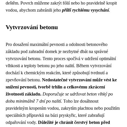
deštěm. Povrch můžeme zakrýt fólií nebo ho pravidelně kropit
vodou, abychom zabránili jeho
příliš rychlému vysychání
.
Vytvrzování betonu
Pro dosažení maximální pevnosti a odolnosti betonového
základu pod zahradní domek je nezbytné dbát na správné
vytvrzování betonu. Tento proces spočívá v udržení optimální
vlhkosti a teploty betonu po jeho nalití. Během vytvrzování
dochází k chemickým reakcím, které způsobují tvrdnutí a
zpevňování betonu.
Nedostatečné vytvrzování může vést ke
snížení pevnosti, tvorbě trhlin a celkovému zkrácení
životnosti základu.
Doporučuje se udržovat beton vlhký po
dobu minimálně 7 dní po nalití.
Toho lze dosáhnout
pravidelným kropením vodou, zakrytím plachtou nebo použitím
speciálních přípravků na bázi pryskyřic, které zabraňují
odpařování vody.
Důležité je chránit čerstvý beton před